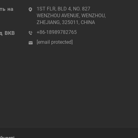
ть на
1ST FLR, BLD 4, NO. 827
WENZHOU AVENUE, WENZHOU,
ZHEJIANG, 325011, CHINA
нічні
+86-18989782765
од ВКВ
[email protected]