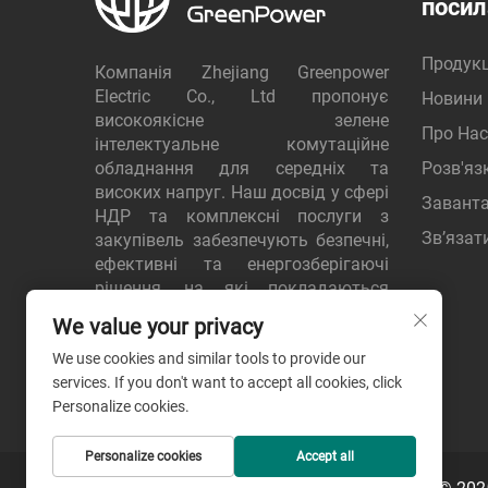
посил
Продукц
Компанія Zhejiang Greenpower
Electric Co., Ltd пропонує
Новини
високоякісне зелене
Про Нас
інтелектуальне комутаційне
обладнання для середніх та
Розв'яз
високих напруг. Наш досвід у сфері
Завант
НДР та комплексні послуги з
Зв’язат
закупівель забезпечують безпечні,
ефективні та енергозберігаючі
рішення, на які покладаються
клієнти по всьому світу. Замовте
We value your privacy
розрахунок вартості вже сьогодні.
We use cookies and similar tools to provide our
services. If you don't want to accept all cookies, click
Personalize cookies.
Personalize cookies
Accept all