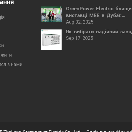
ання
GreenPower Electric блищи
виставці MEE в Дубаї:
ія
інтелектуальні електротех
Aug 02, 2025
рішення
Як вибрати надійний зав
Sep 17, 2025
ки
ажити
ися з нами