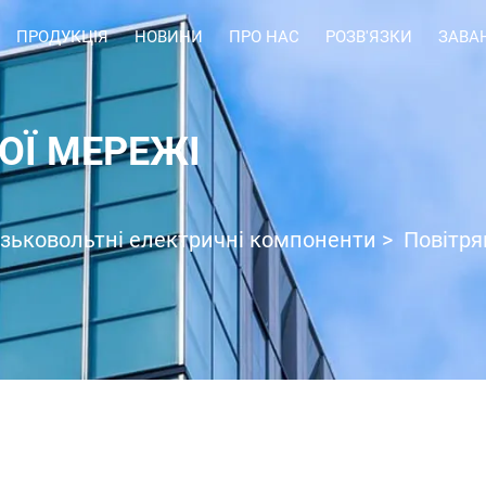
ПРОДУКЦІЯ
НОВИНИ
ПРО НАС
РОЗВ'ЯЗКИ
ЗАВА
ОЇ МЕРЕЖІ
зьковольтні електричні компоненти
>
Повітр