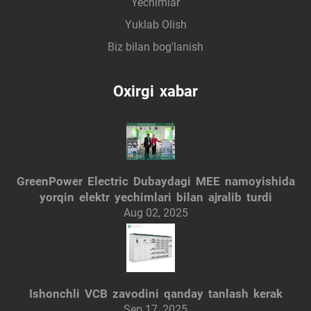
Yechimlar
Yuklab Olish
Biz bilan bog'lanish
Oxirgi xabar
GreenPower Electric Dubaydagi MEE namoyishida
yorqin elektr yechimlari bilan ajralib turdi
Aug 02, 2025
Ishonchli VCB zavodini qanday tanlash kerak
Sep 17, 2025