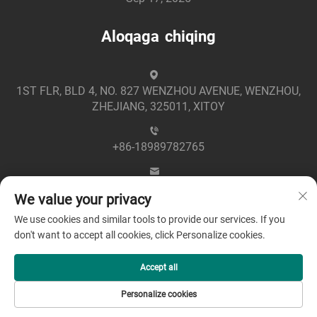
Aloqaga chiqing
1ST FLR, BLD 4, NO. 827 WENZHOU AVENUE, WENZHOU,
ZHEJIANG, 325011, XITOY
+86-18989782765
[email protected]
We value your privacy
We use cookies and similar tools to provide our services. If you
don't want to accept all cookies, click Personalize cookies.
Accept all
Mualliflik huquqi © 2025 Zhejiang Greenpower Electric Co.,
Personalize cookies
Ltd -
Maxfiylik siyosati