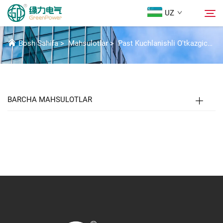
UZ
GPM2.1 AKSESUARLAR
Bosh Sahifa
>
Mahsulotlar
>
Past Kuchlanishli O'tkazgich Qismlari
Mahsulotlar
Qidirish
Yangiliklar
BARCHA MAHSULOTLAR
Biz Haqidida
Yechimlar
Yuklab Olish
Biz bilan bog'lanish