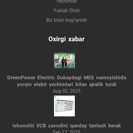
Yechimlar
Yuklab Olish
Biz bilan bog'lanish
Oxirgi xabar
GreenPower Electric Dubaydagi MEE namoyishida
yorqin elektr yechimlari bilan ajralib turdi
Aug 02, 2025
Ishonchli VCB zavodini qanday tanlash kerak
Sep 17, 2025