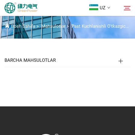
UZ
GPM1 AKSESSUARLAR
Bosh Sahifa
>
Mahsulotlar
>
Past Kuchlanishli O'tkazgich Qismlari
Mahsulotlar
Qidirish
Yangiliklar
BARCHA MAHSULOTLAR
Biz Haqidida
Yechimlar
Yuklab Olish
Biz bilan bog'lanish