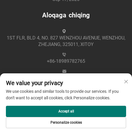
Aloqaga chiqing
1ST FLR, BLD 4, NO. 827 WENZHOU AVENUE, WENZHOU,
ZHEJIANG, 325011, XITOY
+86-18989782765
[email protected]
We value your privacy
We use cookies and similar tools to provide our services. If you
don't want to accept all cookies, click Personalize cookies.
Accept all
Mualliflik huquqi © 2025 Zhejiang Greenpower Electric Co.,
Personalize cookies
Ltd -
Maxfiylik siyosati