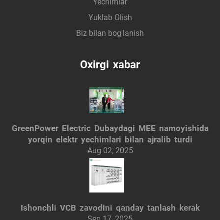
Yechimlar
Yuklab Olish
Biz bilan bog'lanish
Oxirgi xabar
GreenPower Electric Dubaydagi MEE namoyishida
yorqin elektr yechimlari bilan ajralib turdi
Aug 02, 2025
Ishonchli VCB zavodini qanday tanlash kerak
Sep 17, 2025