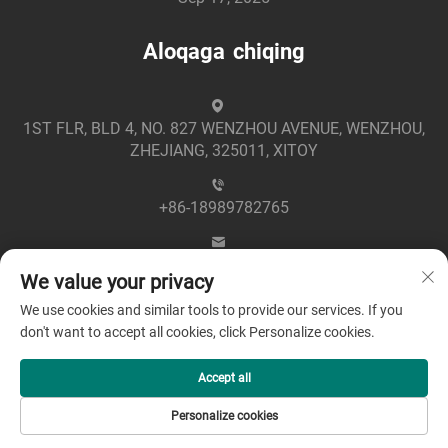
Aloqaga chiqing
1ST FLR, BLD 4, NO. 827 WENZHOU AVENUE, WENZHOU,
ZHEJIANG, 325011, XITOY
+86-18989782765
[email protected]
We value your privacy
We use cookies and similar tools to provide our services. If you
don't want to accept all cookies, click Personalize cookies.
Accept all
Mualliflik huquqi © 2025 Zhejiang Greenpower Electric Co.,
Personalize cookies
Ltd -
Maxfiylik siyosati