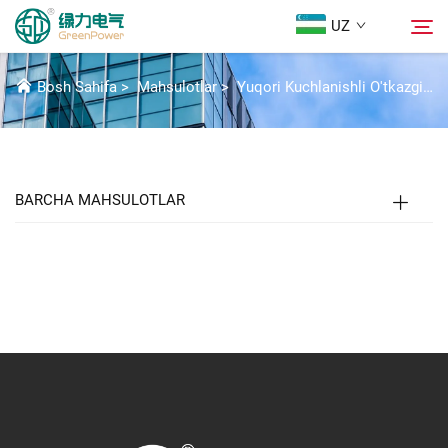
UZ
TAMINOT MEKHANIZMI
Bosh Sahifa
>
Mahsulotlar
>
Yuqori Kuchlanishli O'tkazgich Qismlari
Mahsulotlar
Qidirish
Yangiliklar
BARCHA MAHSULOTLAR
Biz Haqidida
Yechimlar
Yuklab Olish
Biz bilan bog'lanish