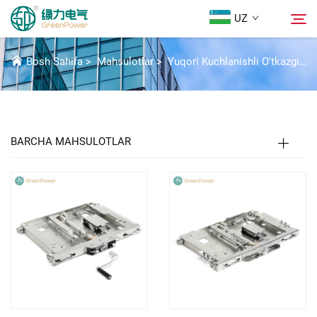
UZ
SHASSI
Bosh Sahifa
>
Mahsulotlar
>
Yuqori Kuchlanishli O'tkazgich Qismlari
Mahsulotlar
Qidirish
Yangiliklar
BARCHA MAHSULOTLAR
Biz Haqidida
Yechimlar
Yuklab Olish
Biz bilan bog'lanish