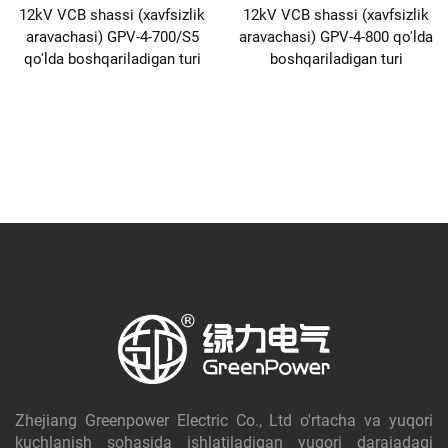
12kV VCB shassi (xavfsizlik
12kV VCB shassi (xavfsizlik
aravachasi) GPV-4-700/S5
aravachasi) GPV-4-800 qo'lda
qo'lda boshqariladigan turi
boshqariladigan turi
Zhejiang Greenpower Electric Co., Ltd o'rtacha va yuqori
kuchlanish sohasida ishlatiladigan yuqori darajadagi