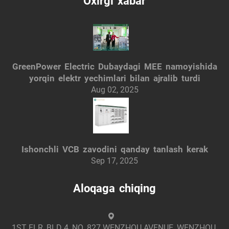
Oxirgi xabar
GreenPower Electric Dubaydagi MEE namoyishida
yorqin elektr yechimlari bilan ajralib turdi
Aug 02, 2025
Ishonchli VCB zavodini qanday tanlash kerak
Sep 17, 2025
Aloqaga chiqing
1ST FLR, BLD 4, NO. 827 WENZHOU AVENUE, WENZHOU,