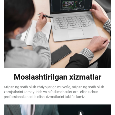
Moslashtirilgan xizmatlar
Mijozning sotib olish ehtiyojlariga muvofiq, mijozning sotib olish
xarajatlarini kamaytirish va sifatli mahsulotlarni olish uchun
professionallar sotib olish xizmatlarini taklif qilamiz.