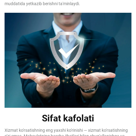
muddatida yetkazib berishni ta'minlaydi.
Sifat kafolati
Xizmat ko'rsatishning eng yaxshi ko'rinishi — xizmat ko'rsatishning