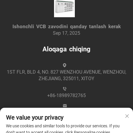
Ishonchli VCB zavodini qanday tanlash kerak
Sep 17, 2025
Aloqaga chiqing
1ST FLR, BLD 4, NO. 827 WENZHOU AVENUE, WENZHOU,
ZHEJIANG, 325011, XITOY
+86-18989782765
[email protected]
We value your privacy
We use cookies and similar tools to provide our services. If you
don't want to accept all cookies, click Personalize cookies.