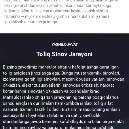
o'zi emas. Mahsulotning barcha jihatlari bilan shug'ullanishga va
keyingi sotishdan keyin xizmatni imkon qadar kamaytirishga
intilamiz. Albatta, bizning mukammal keyingi sotish xizmat
tizimimiz — mijozlardan fikr yig'ish va mahsulotlarni yanada
yaxshilash uchun mo'ljallangan.
YASHILQUVVAT
To'liq Sinov Jarayoni
Bizning zavodimiz mahsulot sifatini kafolatlashga qaratilgan
to'liq aniqlash jihozlariga ega. Bunga mustahkamlik sinovlari,
izolyatsiya qarshiligi sinovlari, mexanik xususiyatlarni sinovdan
o'tkazish, elektr xususiyatlarini sinovdan o'tkazish, harorat
ko'tarilishini sinovdan o'tkazish va boshqalar kiradi.
Mahsulot ishlab chiqarish jarayonining barcha bosqichlarida
ushbu aniqlash qurilmalari hamkorlikda ishlab, to'liq sifat
nazorati tizimini tashkil qiladi. Bu tizim mahsulotning ishlash
xususiyatlari loyihalash talablari va qat'iy xavfsizlik
standartlariga javob berishini kafolatlaydi, shu bilan birga elektr
tizimlarining xavfsiz va barqaror ishlashiga hissa qo'shadi.