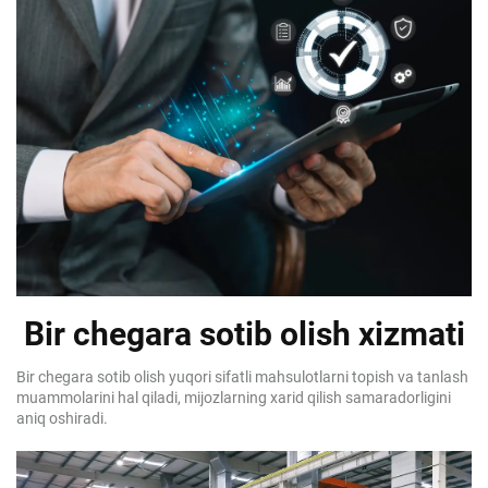
Bir chegara sotib olish xizmati
Bir chegara sotib olish yuqori sifatli mahsulotlarni topish va tanlash
muammolarini hal qiladi, mijozlarning xarid qilish samaradorligini
aniq oshiradi.