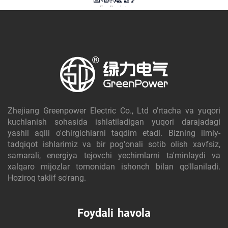
Zhejiang Greenpower Electric Co., Ltd o'rtacha va yuqori
kuchlanish sohasida ishlatiladigan yuqori darajadagi
yashil aqlli o'chirgichlarni taqdim etadi. Bizning ilmiy-
tadqiqot ishlarimiz va bir pog'onali sotib olish xavfsiz,
samarali, energiya tejovchi yechimlarni ta'minlaydi va
xalqaro mijozlar tomonidan ishonch bilan qo'llaniladi.
Hoziroq taklif so'rang.
Foydali havola