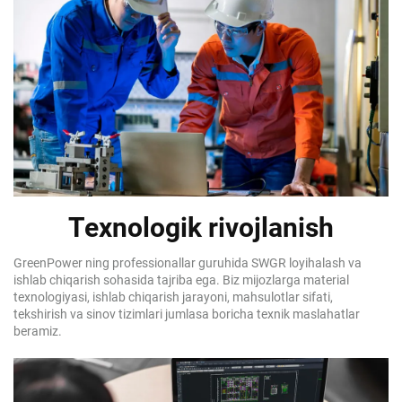
Texnologik rivojlanish
GreenPower ning professionallar guruhida SWGR loyihalash va
ishlab chiqarish sohasida tajriba ega. Biz mijozlarga material
texnologiyasi, ishlab chiqarish jarayoni, mahsulotlar sifati,
tekshirish va sinov tizimlari jumlasa boricha texnik maslahatlar
beramiz.