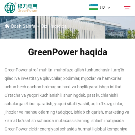
UZ
BIZ HAQIMIZDA
Bosh Sahifa
>
Biz Haqidida
Mahsulotlar
Qidirish
GreenPower haqida
Yangiliklar
GreenPower atrof-muhitni muhofaza qilish tushunchasini targ'ib
Biz Haqidida
qiladi va investitsiya qiluvchilar, xodimlar, mijozlar va hamkorlar
uchun hech qachon bo'lmagan baxt va boylik yaratishga intiladi.
Yechimlar
O'rtacha va yuqori kuchlanishli, shuningdek, past kuchlanishli
sohalarga e'tibor qaratish, yuqori sifatli yashil, aqlli o'tkazgichlar,
Yuklab Olish
jihozlar va mahsulotlarning tadqiqot, ishlab chiqarish, marketing va
xizmat ko'rsatish sohasida mutaxassislarning ishlashi natijasida
Biz bilan bog'lanish
GreenPower elektr energiyasi sohasida hurmatli global kompaniya