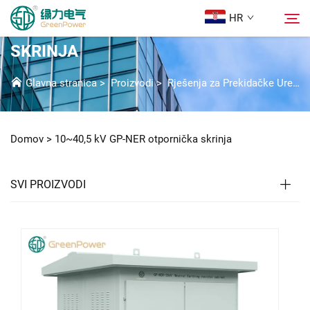
HR
10~40,5 KV GP-NER OTPORNIČKA
SKRINJA
Proizvodi
Glavna stranica
>
Proizvodi
>
Rješenja za Prekidačke Uredaje Visokog Napona
Pretraživanje
Novice
Domov >
10~40,5 kV GP-NER otpornička skrinja
O nama
SVI PROIZVODI
Rješenja
Preuzmi
Kontaktiraj nas