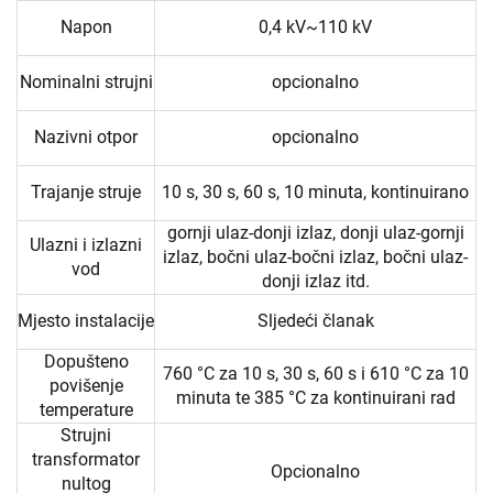
Napon
0,4 kV~110 kV
Nominalni strujni
opcionalno
Nazivni otpor
opcionalno
Trajanje struje
10 s, 30 s, 60 s, 10 minuta, kontinuirano
gornji ulaz-donji izlaz, donji ulaz-gornji
Ulazni i izlazni
izlaz, bočni ulaz-bočni izlaz, bočni ulaz-
vod
donji izlaz itd.
Mjesto instalacije
Sljedeći članak
Dopušteno
760 °C za 10 s, 30 s, 60 s i 610 °C za 10
povišenje
minuta te 385 °C za kontinuirani rad
temperature
Strujni
transformator
Opcionalno
nultog