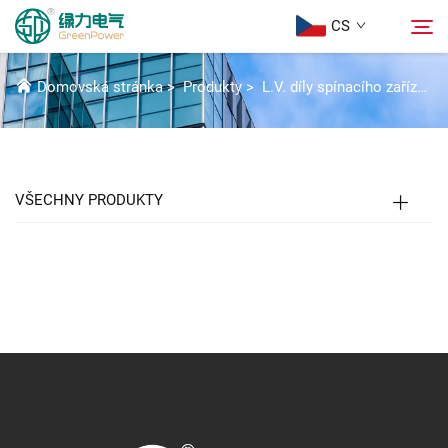
CS
SIVACON 8PT PŘÍSLUŠENSTVÍ
Domovská stránka
>
Produkty
>
L.V. díly spínacího zařízení
Produkty
Hledat
Aktuality
VŠECHNY PRODUKTY
Informace o nás
Řešení
Stáhnout
Kontaktujte nás