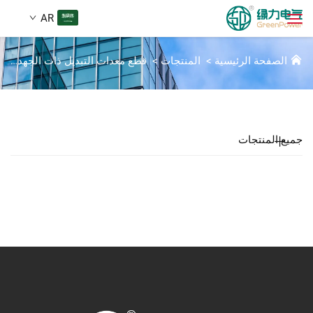
AR
ملحقات SIVACON 8PT
الصفحة الرئيسية
>
المنتجات
>
قطع معدات التبديل ذات الجهد المنخفض
المنتجات
بحث
الأخبار
جميع المنتجات
من نحن
الحلول
تنزيل
اتصل بنا