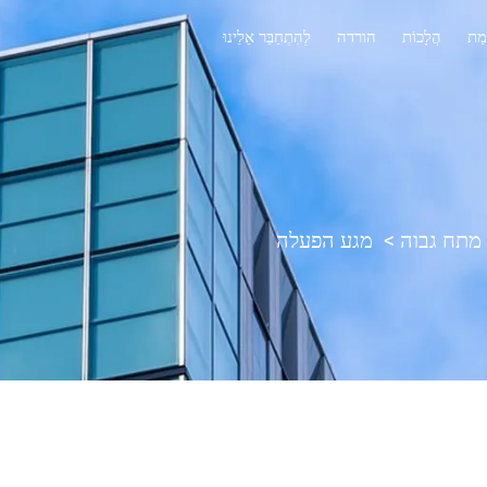
מַת
הֲלָכוֹת
הורדה
לְהִתְחַבֵּר אֵלֵינוּ
 מתח גבוה
>
מגע הפעלה