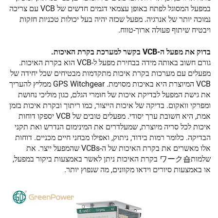
במפעל המסוגל לפתח באופן עצמאי דגמים חדשים של VCB עם צריכה
נמוכה יותר של אנרגיה. מפעל שכזה יהיה בעל יכולות טכניות חזקות
ויבטיח שיתוף פעולה ארוך-טווח.
בדוק את מפעל ה-VCB בקשר למערכת בקרת האיכות.
גורם חשוב באותה מידה בבחירת מפעל ל-VCB הוא בקרת האיכות.
מפעלים עם מערכות בקרת איכות מתקדמות מבטיחים שכל יחידה של
VCB המיוצרת היא באיכות מסוימת. GPS Witchgear ממליץ להעריך
את גישת המפעל לבדיקת איכות של חומרי הגלם, כגון מוליכי נחושת
ומפרקי וואקום. בדיקה של איכות הייצור, כמו ריתוך ובקרת איכות בזמן
אמת, היא חשובת ערך יסודי. מפעלים טובים של VCB יספקו דוחות
איכות לכל סריה מיוצרת, שמעלדרים את המינימום הנדרש ואת תקני
הבדיקה. כלומר רמות בידוד, ניתוק, ואפילו מבחני חיים מכניים. דוחות
אלו מאשרים את בקרת האיכות של ה-VCBs שהמפעל ייצר. את
שלמותワーク숍 בקרת האיכות ניתן לאשר באמצעות ביקור במפעל,
או באמצעות סיורים וידאו מקוונים, מה שנפוץ יותר.