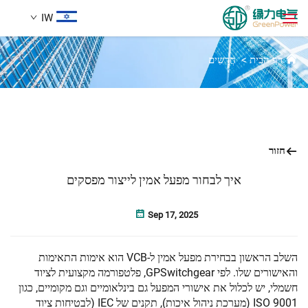
IW
חדשות
דף הבית
>
חֲדָשִים
מוצרים
חיפוש
חֲדָשִים
חזור
עַל אָמַת
איך לבחור מפעל אמין לייצור מפסקים
הֲלָכוֹת
Sep 17, 2025
הורדה
השלב הראשון בבחירת מפעל אמין ל-VCB הוא אימות התאימות
והאישורים שלו. לפי GPSwitchgear, פלטפורמה מקצועית לציוד
חשמלי, יש לכלול את אישורי המפעל גם בינלאומיים וגם מקומיים, כגון
לְהִתְחַבֵּר אֵלֵינוּ
ISO 9001 (מערכת ניהול איכות), תקנים של IEC (לבטיחות ציוד