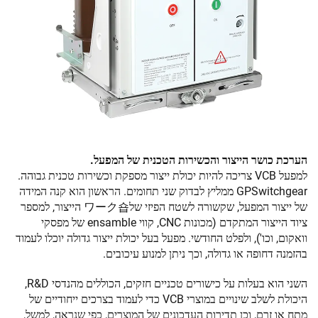
הערכת כושר הייצור והכשירות הטכנית של המפעל.
למפעל VCB צריכה להיות יכולת ייצור מספקת וכשירות טכנית גבוהה.
GPSwitchgear ממליץ לבדוק שני תחומים. הראשון הוא קנה המידה
של ייצור המפעל, שקשורה לשטח הפיזי שלワーク숍 הייצור, למספר
ציוד הייצור המתקדם (מכונות CNC, קווי ensamble של מפסקי
וואקום, וכו'), ולפלט החודשי. מפעל בעל יכולת ייצור גדולה יוכלו לעמוד
בהזמנה דחופה או גדולה, וכך ניתן למנוע עיכובים.
השני הוא בעלות על כישורים טכניים חזקים, הכוללים מהנדסי R&D,
היכולת לשלב שינויים במוצרי VCB כדי לעמוד בצרכים ייחודיים של
מתח או זרם, וכן תדירות העדכונים של המוצרים, כפי שנראה, למשל,