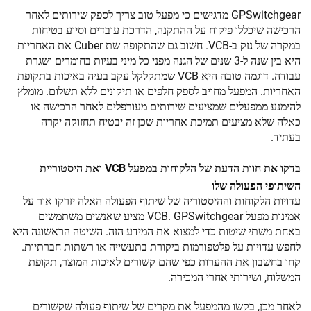
GPSwitchgear מדגישים כי מפעל טוב צריך לספק שירותים לאחר
הרכישה שיכללו פיקוח על ההתקנה, הדרכת עובדים וסיוע בטיחות
במקרה של נזק ב-VСB. חשוב גם שהתקופה שת Cuber את האחריות
היא בין שנה ל-3 שנים של הגנה מפני כל מיני בעיות בחומרים ושגרת
עבודה. דוגמה טובה היא VСB שמתקלקל עקב בעיה באיכות בתקופת
האחריות. המפעל מחויב לספק חלפים או תיקונים ללא תשלום. מומלץ
להימנע ממפעלים שמציעים שירותים מעורפלים לאחר הרכישה או
כאלה שלא מציעים תמיכת אחריות שכן זה יבטיח תחזוקה יקרה
בעתיד.
בדקו את חוות הדעת של הלקוחות במפעל VСB ואת היסטוריית
השיתופי הפעולה שלו
עדויות הלקוחות וההיסטוריה של שיתוף הפעולה האלה יזרקו אור על
אמינות מפעל VCB. GPSwitchgear מציע שאנשים משתמשים
באחת משתי שיטות כדי למצוא את המידע הזה. השיטה הראשונה היא
לחפש עדויות על פלטפורמות ביקורת בתעשייה או רשתות חברתיות.
קחו בחשבון את ההערות כפי שהם קשורים לאיכות המוצר, תקופת
המשלוח, ושירותי אחרי המכירה.
לאחר מכן, בקשו מהמפעל את מקרים של שיתוף פעולה שקשורים