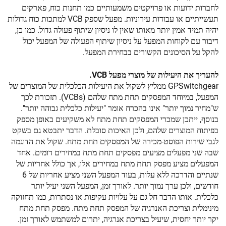
לחברות ידועות או פרויקטים משמעותיים כמו תחנות כוח, פארקים
תעשייתיים או עבודות עירוניות. מפעל שספק VCB למתכות כוח גדולות
יהיה תמיד אמין יותר מאותו שאין לו ניסיון שיתוף פעולה גדול. כמו כן,
דיבור עם לקוחות המפעל על ניסיון שיתוף הפעולה של המפעל יכול
להקל על הסיכונים הקשורים בבחירת המפעל.
להעריך את היעילות של מוצרי מפעל VCB.
GPSwitchgear ממליץ לשקול את היעילות הכלכלית של המוצרים של
המפעל, במיוחד המפסקים תחת מתח שלהם (VCBs). תזכורת לכך
ש"מחיר נמוך יותר" אינו בהכרח אומר "יעילות כלכלית גבוהה יותר".
בנוסף, ייתכן שמכרי המפסקים תחת מתח לא משקיעים באופן מספק
בפיתוח המוצרים שלהם, ולכן האיכות סובלת. הדבר יתבטא גם בשקט
לגבי שירות הפוסט-מכירה של המפסקים תחת מתח. שקול את הדוגמה
שבה שני מפעלים מציעים מפסקים תחת מתח במחירים דומים. אחד
המפעלים מציע מפסק תחת מתח במחירים אלו, אך כולל אחריות של
שנתיים והדרכה ללא עלות, בעוד המפעל השני מציע אחריות של 6
חודשים, ולכן ערך נמוך יותר. לאורך זמן, המפעל השני יעיל יותר
כלכלית. אותו הדבר חל גם על עלויות עקיפות או נסתרות, כמו תחזוקה
מינימלית וצריכת האנרגיה של המפסק תחת מתח. מפסק תחת מתח
יקר יותר יחסית, שיעיל בצריכת אנרגיה, יתרום למשתמש לאורך זמן.