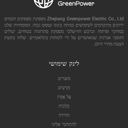
Zhejiang Greenpower Electric Co., Ltd מספקת מפסקים חכמים
ירוקים מתקדמים לשימושים במתח בינוני ועומס גבוה. המומחיות שלנו
במחקר ופיתוח וברכש חד-שלבי מספקת פתרונות בטוחים, יעילים
וחוסכי אנרגיה שמאושרים על ידי לקוחות בינלאומיים. שלחו בקשת
הצעת מחיר היום.
לינק שימושי
מוצרים
חֲדָשִים
עַל אָמַת
הֲלָכוֹת
הורדה
לְהִתְחַבֵּר אֵלֵינוּ