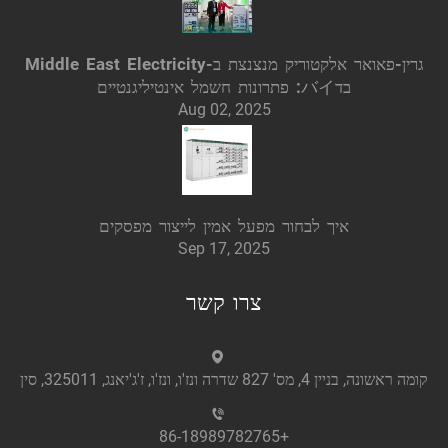
גרין-פאואר אלקטוריק מנצנצת ב-Middle East Electricity
בדバイ: פתרונות חשמל אינטיליגנטיים
Aug 02, 2025
איך לבחור מפעל אמין לייצור מפסקים
Sep 17, 2025
צרו קשר
קומה ראשונה, בניין 4, מס' 827 שדרה ונז'ו, ונז'ו, ז'ג'יאנג, 325011, סין
+86-18989782765