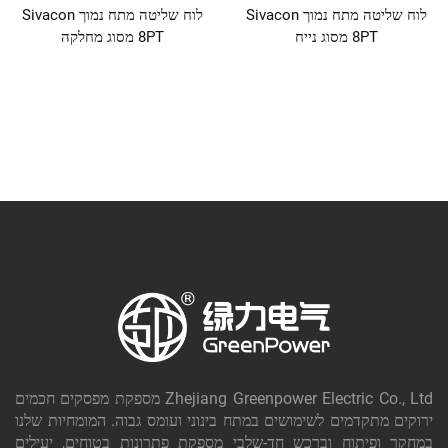
לוח שליטה מתח נמוך Sivacon
לוח שליטה מתח נמוך Sivacon
8PT מסוג נייח
8PT מסוג מחלקה
Zhejiang Greenpower Electric Co., Ltd מספקת מפסקים חכמים
ירוקים מתקדמים לשימושים במתח בינוני ועומס גבוה. המומחיות שלנו
במחקר ופיתוח וברכש חד-שלבי מספקת פתרונות בטוחים, יעילים