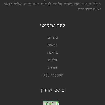
וחוסכי אנרגיה שמאושרים על ידי לקוחות בינלאומיים. שלחו בקשת
הצעת מחיר היום.
לינק שימושי
מוצרים
חֲדָשִים
עַל אָמַת
הֲלָכוֹת
הורדה
לְהִתְחַבֵּר אֵלֵינוּ
פוסט אחרון