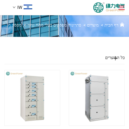
IW
ציוד לוח שליטה נמוך SIVACON 8PT
דף הבית
>
מוצרים
>
פתרונות מפסקים בעלי מתח נמוך
>
מפסק חשמל נמוך Sivacon 8PT
מוצרים
חיפוש
חֲדָשִים
כל המוצרים
עַל אָמַת
הֲלָכוֹת
הורדה
לְהִתְחַבֵּר אֵלֵינוּ