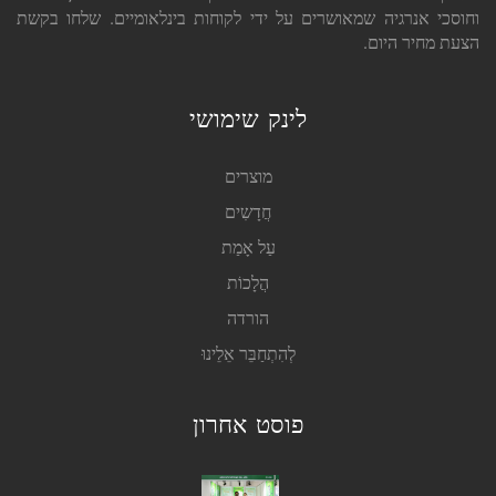
וחוסכי אנרגיה שמאושרים על ידי לקוחות בינלאומיים. שלחו בקשת
הצעת מחיר היום.
לינק שימושי
מוצרים
חֲדָשִים
עַל אָמַת
הֲלָכוֹת
הורדה
לְהִתְחַבֵּר אֵלֵינוּ
פוסט אחרון