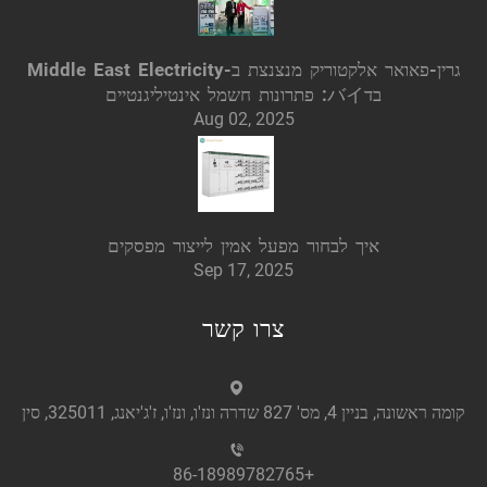
גרין-פאואר אלקטוריק מנצנצת ב-Middle East Electricity
בדバイ: פתרונות חשמל אינטיליגנטיים
Aug 02, 2025
איך לבחור מפעל אמין לייצור מפסקים
Sep 17, 2025
צרו קשר
קומה ראשונה, בניין 4, מס' 827 שדרה ונז'ו, ונז'ו, ז'ג'יאנג, 325011, סין
+86-18989782765