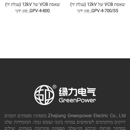
שאסת VCB של 12kV (עגלת יד)
שאסת VCB של 12kV (עגלת יד)
GPV-4-700/S5, סוג ידני
GPV-4-800, סוג ידני
Zhejiang Greenpower Electric Co., Ltd מספקת מפסקים חכמים
ירוקים מתקדמים לשימושים במתח בינוני ועומס גבוה. המומחיות שלנו
במחקר ופיתוח וברכש חד-שלבי מספקת פתרונות בטוחים, יעילים