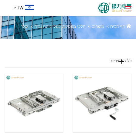
IW
מסד
דף הבית
>
מוצרים
>
חלקי מפסקים בעלי מתח גבוה
>
שלד
מוצרים
חיפוש
חֲדָשִים
כל המוצרים
עַל אָמַת
הֲלָכוֹת
הורדה
לְהִתְחַבֵּר אֵלֵינוּ