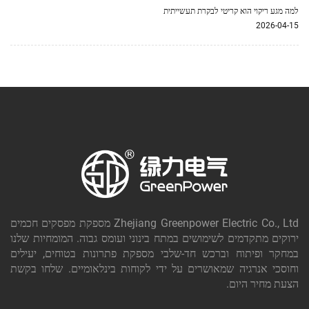
למה מגע ריקוי הוא קריטי לבקרת תעשייתית
2026-04-15
Zhejiang Greenpower Electric Co., Ltd מספקת מפסקים חכמים
ירוקים מתקדמים לשימושים במתח בינוני ועומס גבוה. המומחיות שלנו
במחקר ופיתוח וברכש חד-שלבי מספקת פתרונות בטוחים, יעילים
וחוסכי אנרגיה שמאושרים על ידי לקוחות בינלאומיים. שלחו בקשת
הצעת מחיר היום.