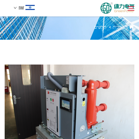
IW
חדשות
דף הבית
>
חֲדָשִים
מוצרים
חיפוש
חֲדָשִים
עַל אָמַת
הֲלָכוֹת
הורדה
לְהִתְחַבֵּר אֵלֵינוּ