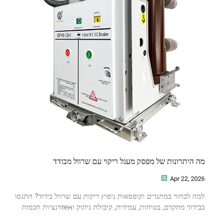
מה היתרונות של מפסק מעגל ריקוי עם שרוול מבודד
Apr 22, 2026
למה לבחור במתנדים וקופסאות ניפוץ ריקות עם שרוול בידוד? התנסו
בבידוד מתקדם, בטיחות, עמידות, קיבולת ניתוק וтенדנציות חכמות
וירוקות. הורידו את המדריך הטכני כבר עכשיו.