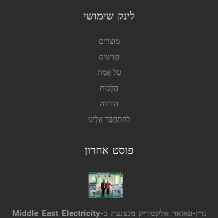
לינק שימושי
מוצרים
חֲדָשִים
עַל אָמַת
הֲלָכוֹת
הורדה
לְהִתְחַבֵּר אֵלֵינוּ
פוסט אחרון
גרין-פאואר אלקטוריק מנצנצת ב-Middle East Electricity