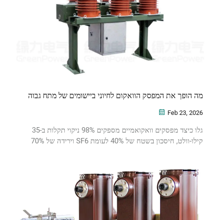
מה הופך את המפסק הוואקום לחיוני ביישומים של מתח גבוה
Feb 23, 2026
גלו כיצד מפסקים וואקואמיים מספקים 98% ניקוי תקלות ב-35
קילו-וולט, חיסכון בשטח של 40% לעומת SF6 וירידה של 70%
בדרישות לתיקון. שפרו את עמידות הרשת — הורידו את המדריך
הטכני.