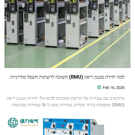
למה יחידת מנגנון ריסון (RMU) חשובה לרשתות חשמל מודרניות
Feb 16, 2026
מתקשים עם עצירות של הרשת וסיכונים לביטחון? יחידות מנגנון ריסון
(RMU) מספקות בידוד תקלות, עמידות מסוג N-1 ועמידות מבוססת
אינטרנט החפצים (IoT) ברמות מתח של 11 קילוולט‏/33 קילוולט. שפר
את האמינות – הורד את המדריך הטכני.