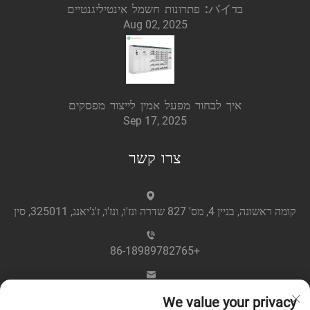
בדバイ: פתרונות חשמל אינטיליגנטיים
Aug 02, 2025
איך לבחור מפעל אמין לייצור מפסקים
Sep 17, 2025
צרו קשר
קומה ראשונה, בניין 4, מס' 827 שדרה ונז'ו, ונז'ו, ז'ג'יאנג, 325011, סין
+86-18989782765
[email protected]
We value your privacy