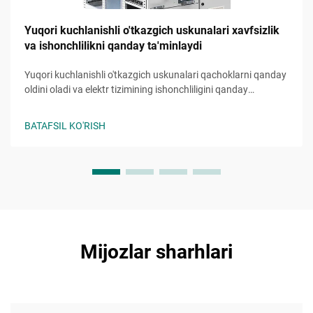
Yuqori kuchlanishli o'tkazgich uskunalari xavfsizlik
va ishonchlilikni qanday ta'minlaydi
Yuqori kuchlanishli o'tkazgich uskunalari qachoklarni qanday
oldini oladi va elektr tizimining ishonchliligini qanday
ta'minlaydi bilib oling. Xavfsizlik mexanizmlari, nosozliklarni
himoya qilish hamda texnik xizmat ko'rsatishning eng yaxshi
BATAFSIL KO'RISH
amaliyoti haqida ma'lumot oling. Batafsil qo'llanmani o'qing.
Mijozlar sharhlari