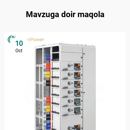
Mavzuga doir maqola
10
Oct