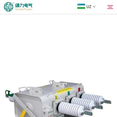
UZ
Mahsulotlar
Qidiruv
Yangiliklar
Biz Haqimizda
Yechimlar
Юкلاш
Biz bilan bog'lanish