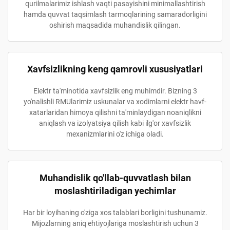
qurilmalarimiz ishlash vaqti pasayishini minimallashtirish
hamda quvvat taqsimlash tarmoqlarining samaradorligini
oshirish maqsadida muhandislik qilingan.
Xavfsizlikning keng qamrovli xususiyatlari
Elektr ta'minotida xavfsizlik eng muhimdir. Bizning 3
yo'nalishli RMUlarimiz uskunalar va xodimlarni elektr havf-
xatarlaridan himoya qilishni ta'minlaydigan noaniqlikni
aniqlash va izolyatsiya qilish kabi ilg'or xavfsizlik
mexanizmlarini o'z ichiga oladi.
Muhandislik qo'llab-quvvatlash bilan
moslashtiriladigan yechimlar
Har bir loyihaning o'ziga xos talablari borligini tushunamiz.
Mijozlarning aniq ehtiyojlariga moslashtirish uchun 3