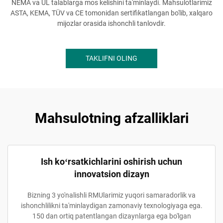
NEMA va UL talablarga mos kelishini ta'minlaydi. Mahsulotlarimiz
ASTA, KEMA, TÜV va CE tomonidan sertifikatlangan bo'lib, xalqaro
mijozlar orasida ishonchli tanlovdir.
TAKLIFNI OLING
Mahsulotning afzalliklari
Ish koʻrsatkichlarini oshirish uchun
innovatsion dizayn
Bizning 3 yo'nalishli RMUlarimiz yuqori samaradorlik va
ishonchlilikni ta'minlaydigan zamonaviy texnologiyaga ega.
150 dan ortiq patentlangan dizaynlarga ega bo'lgan