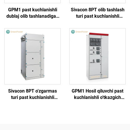
GPM1 past kuchlanishli
Sivacon 8PT olib tashlash
dublaj olib tashlanadigan
turi past kuchlanishli
o'rnatma shkafi
tarqatish tarmog'i
Sivacon 8PT o'zgarmas
GPM1 Hosil qiluvchi past
turi past kuchlanishli
kuchlanishli o'tkazgich
tarqatish tarmog'i
kabinetining qopqog'i