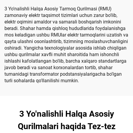
3 Yo'nalishli Halqa Asosiy Tarmoq Qurilmasi (RMU)
zamonaviy elektr taqsimot tizimlari uchun zarur bo'lib,
elektr oqimini amaldor va samarali boshqarish imkonini
beradi. Shahar hamda qishloq hududlarida foydalanishga
mos keladigan ushbu RMUlar elektr tarmoqlarini uzatish va
qayta ulashni osonlashtirib, tizimning moslashuvchanligini
oshiradi. Yangicha texnologiyalar asosida ishlab chiqilgan
ushbu qurilmalar xavfli muhit sharoitida ham ishonchli
ishlashi kafolatlangan bo'lib, barcha xalqaro standartlarga
javob beradi va sanoat korxonalardan tortib, shahar
tumanidagi transformator podstansiyalarigacha bo'lgan
turli sohalarda qo'llanilishi mumkin.
3 Yo'nalishli Halqa Asosiy
Qurilmalari haqida Tez-tez