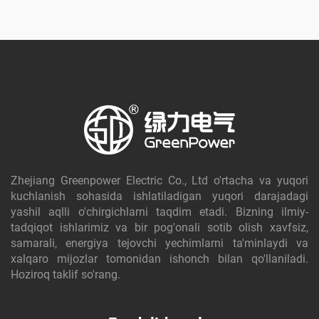
Zhejiang Greenpower Electric Co., Ltd o'rtacha va yuqori
kuchlanish sohasida ishlatiladigan yuqori darajadagi
yashil aqlli o'chirgichlarni taqdim etadi. Bizning ilmiy-
tadqiqot ishlarimiz va bir pog'onali sotib olish xavfsiz,
samarali, energiya tejovchi yechimlarni ta'minlaydi va
xalqaro mijozlar tomonidan ishonch bilan qo'llaniladi.
Hoziroq taklif so'rang.