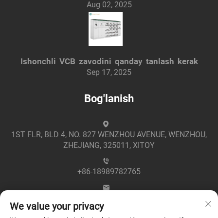
Aug 02, 2025
Ishonchli VCB zavodini qanday tanlash kerak
Sep 17, 2025
Bog'lanish
1ST FLR, BLD 4, NO. 827 WENZHOU AVENUE, WENZHOU,
ZHEJIANG, 325011, XITOY
+86-18989782765
[email protected]
We value your privacy