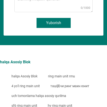
0/1000
Yuborish
halqa Asosiy Blok
halqa Asosiy Blok
ring main unit rmu
4 yo‘l ring main unit
таш骐чи ринг маин юнит
uch tomonlama halqa asosiy qurilma
sf6 ring main unit
hv ring main unit