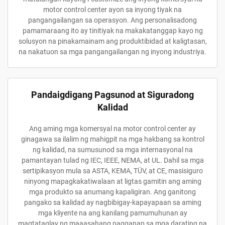
motor control center ayon sa inyong tiyak na
pangangailangan sa operasyon. Ang personalisadong
pamamaraang ito ay tinitiyak na makakatanggap kayo ng
solusyon na pinakamainam ang produktibidad at kaligtasan,
na nakatuon sa mga pangangailangan ng inyong industriya.
Pandaigdigang Pagsunod at Siguradong
Kalidad
Ang aming mga komersyal na motor control center ay
ginagawa sa ilalim ng mahigpit na mga hakbang sa kontrol
ng kalidad, na sumusunod sa mga internasyonal na
pamantayan tulad ng IEC, IEEE, NEMA, at UL. Dahil sa mga
sertipikasyon mula sa ASTA, KEMA, TÜV, at CE, masisiguro
ninyong mapagkakatiwalaan at ligtas gamitin ang aming
mga produkto sa anumang kapaligiran. Ang ganitong
pangako sa kalidad ay nagbibigay-kapayapaan sa aming
mga kliyente na ang kanilang pamumuhunan ay
magtataglay ng maaasahang pagganap sa mga darating na