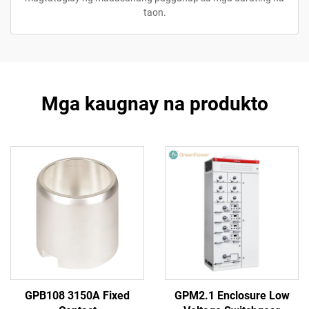
taon.
Mga kaugnay na produkto
GPB108 3150A Fixed
GPM2.1 Enclosure Low