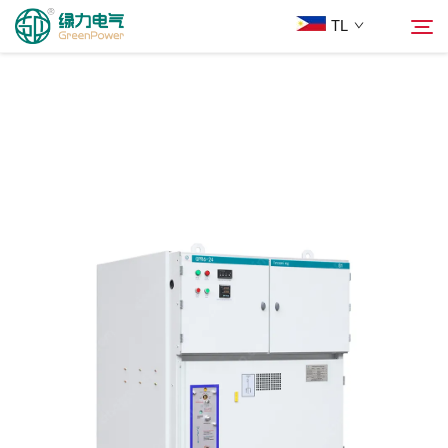
TL
Mga Produkto
Hanapin
Balita
Tungkol Sa Amin
Mga Solusyon
Ilagay
Makipag-ugnayan sa Amin