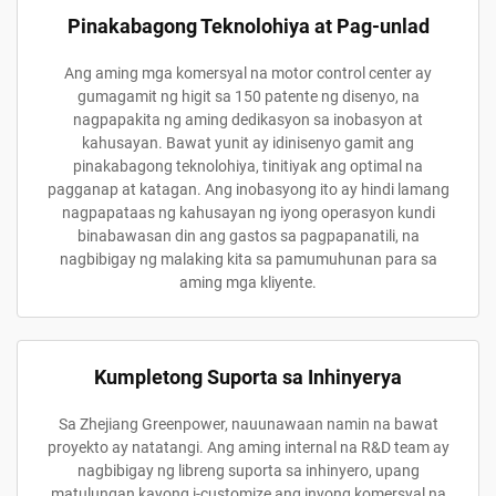
Pinakabagong Teknolohiya at Pag-unlad
Ang aming mga komersyal na motor control center ay
gumagamit ng higit sa 150 patente ng disenyo, na
nagpapakita ng aming dedikasyon sa inobasyon at
kahusayan. Bawat yunit ay idinisenyo gamit ang
pinakabagong teknolohiya, tinitiyak ang optimal na
pagganap at katagan. Ang inobasyong ito ay hindi lamang
nagpapataas ng kahusayan ng iyong operasyon kundi
binabawasan din ang gastos sa pagpapanatili, na
nagbibigay ng malaking kita sa pamumuhunan para sa
aming mga kliyente.
Kumpletong Suporta sa Inhinyerya
Sa Zhejiang Greenpower, nauunawaan namin na bawat
proyekto ay natatangi. Ang aming internal na R&D team ay
nagbibigay ng libreng suporta sa inhinyero, upang
matulungan kayong i-customize ang inyong komersyal na