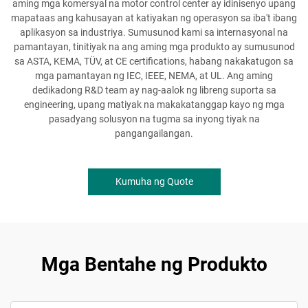
aming mga komersyal na motor control center ay idinisenyo upang
mapataas ang kahusayan at katiyakan ng operasyon sa iba't ibang
aplikasyon sa industriya. Sumusunod kami sa internasyonal na
pamantayan, tinitiyak na ang aming mga produkto ay sumusunod
sa ASTA, KEMA, TÜV, at CE certifications, habang nakakatugon sa
mga pamantayan ng IEC, IEEE, NEMA, at UL. Ang aming
dedikadong R&D team ay nag-aalok ng libreng suporta sa
engineering, upang matiyak na makakatanggap kayo ng mga
pasadyang solusyon na tugma sa inyong tiyak na
pangangailangan.
Kumuha ng Quote
Mga Bentahe ng Produkto