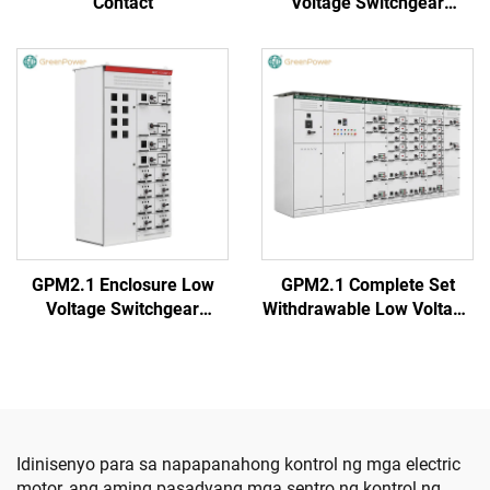
Contact
Voltage Switchgear
(Round Handle)
GPM2.1 Enclosure Low
GPM2.1 Complete Set
Voltage Switchgear
Withdrawable Low Voltage
(Square Handle)
Switchgear Cabinet
Idinisenyo para sa napapanahong kontrol ng mga electric
motor, ang aming pasadyang mga sentro ng kontrol ng