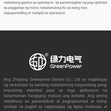
mababang gastos sa operasyon. Sa pamamagitan ng pag-optimize
sa pagganap ng motor, nakakatulong ito sa isang mas
napapanatiling at matipid na operasyon.
Ang Zhejiang Greenpower Electric Co., Ltd ay nagbibigay
ng de-kalidad na berdeng matatalinong kagamitang pang-
impulsong elektrikal para sa mga aplikasyon na
katamtaman hanggang mataas ang boltahe. Ang aming
dalubhasa sa pananaliksik at pagpapaunlad at isang-
tambak na pagbili ay nagtataglay ng ligtas, mahusay, at