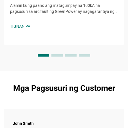
Alamin kung paano ang matagumpay na 100kA na
pagsusuri sa arc fault ng GreenPower ay nagagarantiya ng
higit na kaligtasan, katiyakan, at pagtugon sa mga
pamantayan sa mga electrical system. Pinagkakatiwalaang
TIGNAN PA
pagganap kahit sa napakabibigat na kondisyon. Alamin pa.
Mga Pagsusuri ng Customer
John Smith