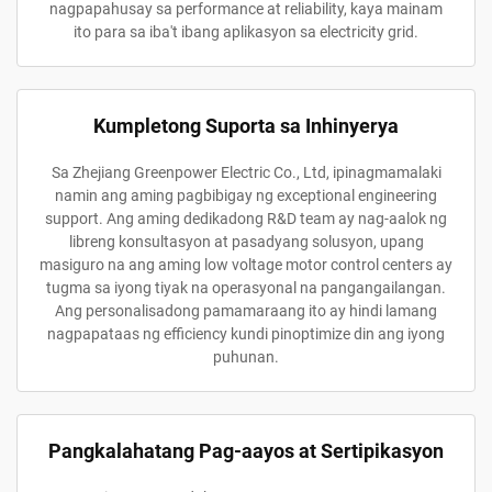
nagpapahusay sa performance at reliability, kaya mainam
ito para sa iba't ibang aplikasyon sa electricity grid.
Kumpletong Suporta sa Inhinyerya
Sa Zhejiang Greenpower Electric Co., Ltd, ipinagmamalaki
namin ang aming pagbibigay ng exceptional engineering
support. Ang aming dedikadong R&D team ay nag-aalok ng
libreng konsultasyon at pasadyang solusyon, upang
masiguro na ang aming low voltage motor control centers ay
tugma sa iyong tiyak na operasyonal na pangangailangan.
Ang personalisadong pamamaraang ito ay hindi lamang
nagpapataas ng efficiency kundi pinoptimize din ang iyong
puhunan.
Pangkalahatang Pag-aayos at Sertipikasyon