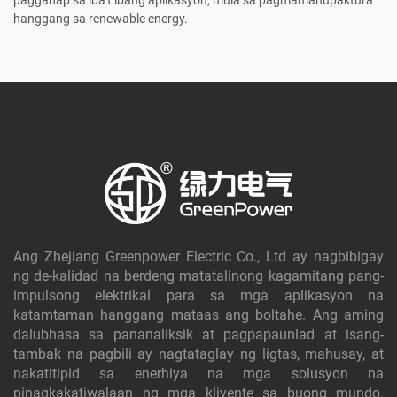
hanggang sa renewable energy.
Ang Zhejiang Greenpower Electric Co., Ltd ay nagbibigay
ng de-kalidad na berdeng matatalinong kagamitang pang-
impulsong elektrikal para sa mga aplikasyon na
katamtaman hanggang mataas ang boltahe. Ang aming
dalubhasa sa pananaliksik at pagpapaunlad at isang-
tambak na pagbili ay nagtataglay ng ligtas, mahusay, at
nakatitipid sa enerhiya na mga solusyon na
pinagkakatiwalaan ng mga kliyente sa buong mundo.