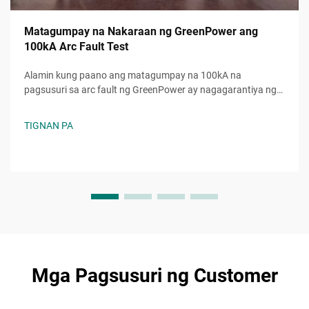
Matagumpay na Nakaraan ng GreenPower ang
100kA Arc Fault Test
Alamin kung paano ang matagumpay na 100kA na
pagsusuri sa arc fault ng GreenPower ay nagagarantiya ng
higit na kaligtasan, katiyakan, at pagtugon sa mga
pamantayan sa mga electrical system. Pinagkakatiwalaang
TIGNAN PA
pagganap kahit sa napakabibigat na kondisyon. Alamin pa.
Mga Pagsusuri ng Customer