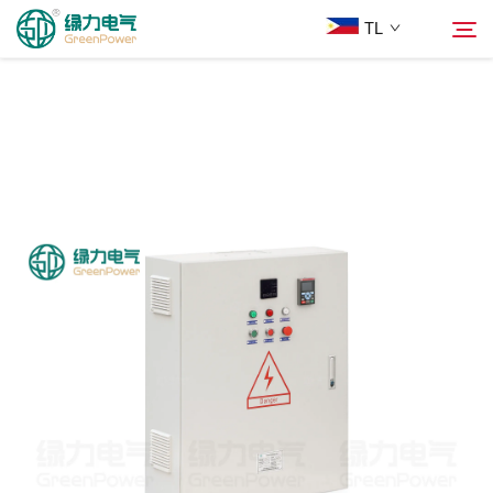
TL
Mga Produkto
Hanapin
Balita
Tungkol Sa Amin
Mga Solusyon
Ilagay
Makipag-ugnayan sa Amin