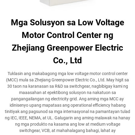
Mga Solusyon sa Low Voltage
Motor Control Center ng
Zhejiang Greenpower Electric
Co., Ltd
Tuklasin ang makabagong mga low voltage motor control center
(MCC) mula sa Zhejiang Greenpower Electric Co., Ltd. May higit sa
30 taon na karanasan sa R&D sa switchgear, nagbibigay kami ng
maaasahan at epektibong solusyon na nakatuon sa
pangangailangan ng electricity grid. Ang aming mga MCC ay
idinisenyo upang mapataas ang operational efficiency habang
tinitiyak ang pagsunod sa mga internasyonal na pamantayan tulad
ng IEC, IEEE, NEMA, at UL. Galugarin ang aming malawak na hanay
ng mga produkto na kasama ang low at medium voltage
switchgear, VCB, at mahahalagang bahagi, lahat ay