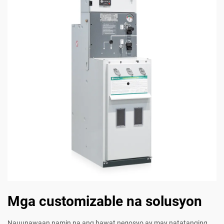
Mga customizable na solusyon
Nauunawaan namin na ang bawat negosyo ay may natatanging