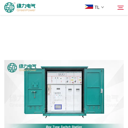
TL
Mga Produkto
Hanapin
Balita
Tungkol Sa Amin
Mga Solusyon
Ilagay
Makipag-ugnayan sa Amin