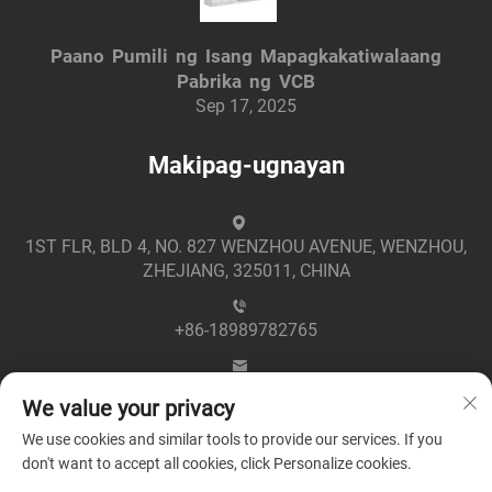
Paano Pumili ng Isang Mapagkakatiwalaang
Pabrika ng VCB
Sep 17, 2025
Makipag-ugnayan
1ST FLR, BLD 4, NO. 827 WENZHOU AVENUE, WENZHOU,
ZHEJIANG, 325011, CHINA
+86-18989782765
[email protected]
We value your privacy
We use cookies and similar tools to provide our services. If you
don't want to accept all cookies, click Personalize cookies.