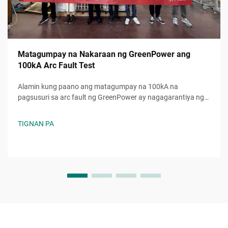
Matagumpay na Nakaraan ng GreenPower ang
100kA Arc Fault Test
Alamin kung paano ang matagumpay na 100kA na
pagsusuri sa arc fault ng GreenPower ay nagagarantiya ng
higit na kaligtasan, katiyakan, at pagtugon sa mga
pamantayan sa mga electrical system. Pinagkakatiwalaang
TIGNAN PA
pagganap kahit sa napakabibigat na kondisyon. Alamin pa.