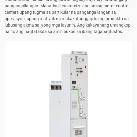
pangangailangan. Maaaring i-customize ang aming motor control
centers upang tugma sa partikular na pangangailangan sa
operasyon, upang matiyak na makakatanggap ka ng produkto na
lubusang akma sa iyong mga layunin. Ang kakayahang umangkop
na ito ang nagtatakda sa amin bukod sa ibang tagapagtustos.