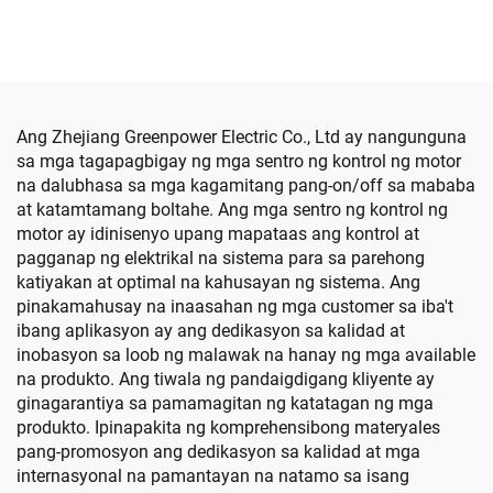
(Square Handle)
Switchgear Cabinet
Ang Zhejiang Greenpower Electric Co., Ltd ay nangunguna
sa mga tagapagbigay ng mga sentro ng kontrol ng motor
na dalubhasa sa mga kagamitang pang-on/off sa mababa
at katamtamang boltahe. Ang mga sentro ng kontrol ng
motor ay idinisenyo upang mapataas ang kontrol at
pagganap ng elektrikal na sistema para sa parehong
katiyakan at optimal na kahusayan ng sistema. Ang
pinakamahusay na inaasahan ng mga customer sa iba't
ibang aplikasyon ay ang dedikasyon sa kalidad at
inobasyon sa loob ng malawak na hanay ng mga available
na produkto. Ang tiwala ng pandaigdigang kliyente ay
ginagarantiya sa pamamagitan ng katatagan ng mga
produkto. Ipinapakita ng komprehensibong materyales
pang-promosyon ang dedikasyon sa kalidad at mga
internasyonal na pamantayan na natamo sa isang