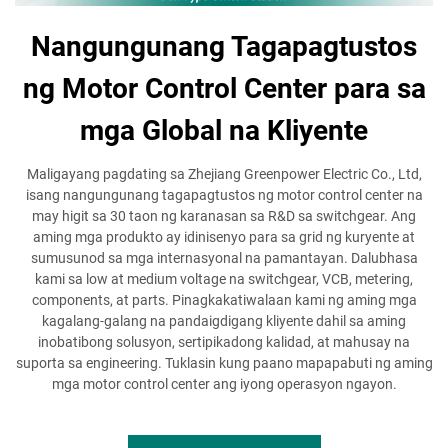
Nangungunang Tagapagtustos
ng Motor Control Center para sa
mga Global na Kliyente
Maligayang pagdating sa Zhejiang Greenpower Electric Co., Ltd,
isang nangungunang tagapagtustos ng motor control center na
may higit sa 30 taon ng karanasan sa R&D sa switchgear. Ang
aming mga produkto ay idinisenyo para sa grid ng kuryente at
sumusunod sa mga internasyonal na pamantayan. Dalubhasa
kami sa low at medium voltage na switchgear, VCB, metering,
components, at parts. Pinagkakatiwalaan kami ng aming mga
kagalang-galang na pandaigdigang kliyente dahil sa aming
inobatibong solusyon, sertipikadong kalidad, at mahusay na
suporta sa engineering. Tuklasin kung paano mapapabuti ng aming
mga motor control center ang iyong operasyon ngayon.