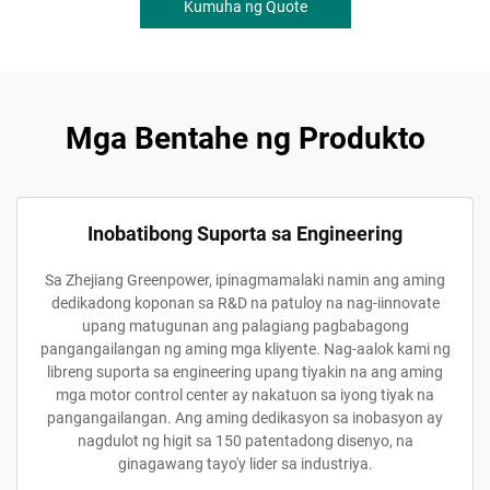
Kumuha ng Quote
Mga Bentahe ng Produkto
Inobatibong Suporta sa Engineering
Sa Zhejiang Greenpower, ipinagmamalaki namin ang aming
dedikadong koponan sa R&D na patuloy na nag-iinnovate
upang matugunan ang palagiang pagbabagong
pangangailangan ng aming mga kliyente. Nag-aalok kami ng
libreng suporta sa engineering upang tiyakin na ang aming
mga motor control center ay nakatuon sa iyong tiyak na
pangangailangan. Ang aming dedikasyon sa inobasyon ay
nagdulot ng higit sa 150 patentadong disenyo, na
ginagawang tayo'y lider sa industriya.