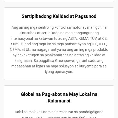
Sertipikadong Kalidad at Pagsunod
Ang aming mga sentro ng kontrol sa motor ay mahigpit na
sinusubok at sertipikado ng mga nangungunang
internasyonal na katawan tulad ng ASTA, KEMA, TÜV, at CE.
Sumusunod ang mga ito sa mga pamantayan ng IEC, IEEE,
NEMA, at UL, na nagagarantiya na ang aming mga produkto
ay nakakatugon sa pinakamataas na antas ng kalidad at
kaligtasan. Sa pagpili sa Greenpower, garantisado ang
maaasahan at ligtas na mga solusyon sa kuryente para sa
iyong operasyon.
Global na Pag-abot na May Lokal na
Kalamansi
Dahil sa malakas naming presensya sa pandaigdigang
merkado, nauunawaan namin ang iba't ibang