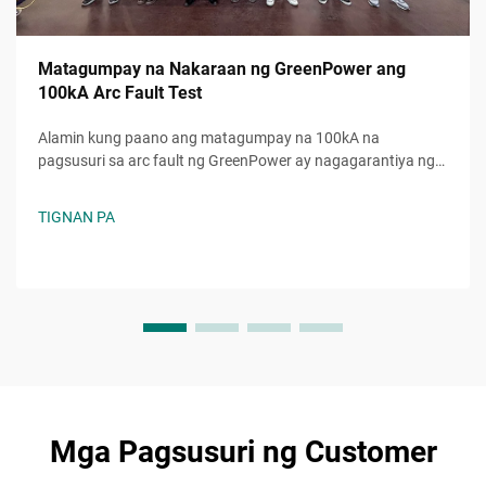
Matagumpay na Nakaraan ng GreenPower ang
100kA Arc Fault Test
Alamin kung paano ang matagumpay na 100kA na
pagsusuri sa arc fault ng GreenPower ay nagagarantiya ng
higit na kaligtasan, katiyakan, at pagtugon sa mga
pamantayan sa mga electrical system. Pinagkakatiwalaang
TIGNAN PA
pagganap kahit sa napakabibigat na kondisyon. Alamin pa.
Mga Pagsusuri ng Customer