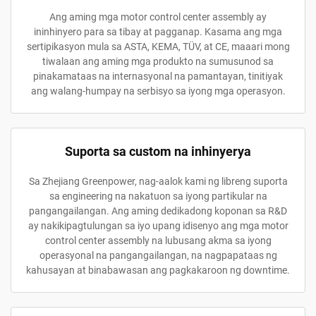
Ang aming mga motor control center assembly ay
ininhinyero para sa tibay at pagganap. Kasama ang mga
sertipikasyon mula sa ASTA, KEMA, TÜV, at CE, maaari mong
tiwalaan ang aming mga produkto na sumusunod sa
pinakamataas na internasyonal na pamantayan, tinitiyak
ang walang-humpay na serbisyo sa iyong mga operasyon.
Suporta sa custom na inhinyerya
Sa Zhejiang Greenpower, nag-aalok kami ng libreng suporta
sa engineering na nakatuon sa iyong partikular na
pangangailangan. Ang aming dedikadong koponan sa R&D
ay nakikipagtulungan sa iyo upang idisenyo ang mga motor
control center assembly na lubusang akma sa iyong
operasyonal na pangangailangan, na nagpapataas ng
kahusayan at binabawasan ang pagkakaroon ng downtime.