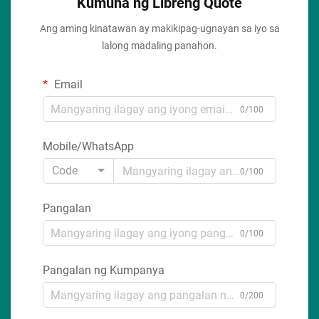
Kumuha ng Libreng Quote
Ang aming kinatawan ay makikipag-ugnayan sa iyo sa
lalong madaling panahon.
Email
0/100
Mobile/WhatsApp
Code
0/100
Pangalan
0/100
Pangalan ng Kumpanya
0/200