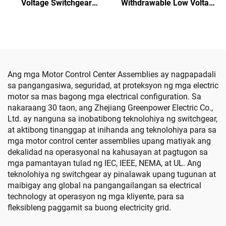
Voltage Switchgear
Withdrawable Low Voltage
(Square Handle)
Switchgear Cabinet
Ang mga Motor Control Center Assemblies ay nagpapadali
sa pangangasiwa, seguridad, at proteksyon ng mga electric
motor sa mas bagong mga electrical configuration. Sa
nakaraang 30 taon, ang Zhejiang Greenpower Electric Co.,
Ltd. ay nanguna sa inobatibong teknolohiya ng switchgear,
at aktibong tinanggap at inihanda ang teknolohiya para sa
mga motor control center assemblies upang matiyak ang
dekalidad na operasyonal na kahusayan at pagtugon sa
mga pamantayan tulad ng IEC, IEEE, NEMA, at UL. Ang
teknolohiya ng switchgear ay pinalawak upang tugunan at
maibigay ang global na pangangailangan sa electrical
technology at operasyon ng mga kliyente, para sa
fleksibleng paggamit sa buong electricity grid.