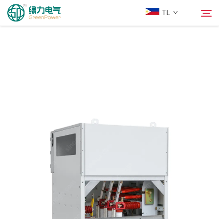
TL
Mga Produkto
Hanapin
Balita
Tungkol Sa Amin
Mga Solusyon
Ilagay
Makipag-ugnayan sa Amin