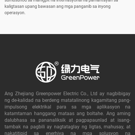
kaligtasan upang bawasan ang mga panganib sa inyong
operasyon.
Ang Zhejiang Greenpower Electric Co., Ltd ay nagbibigay
ng de-kalidad na berdeng matatalinong kagamitang pang-
impulsong elektrikal para sa mga aplikasyon na
katamtaman hanggang mataas ang boltahe. Ang aming
dalubhasa sa pananaliksik at pagpapaunlad at isang-
tambak na pagbili ay nagtataglay ng ligtas, mahusay, at
nakatitipid sa enerhiya na mga solusyon na