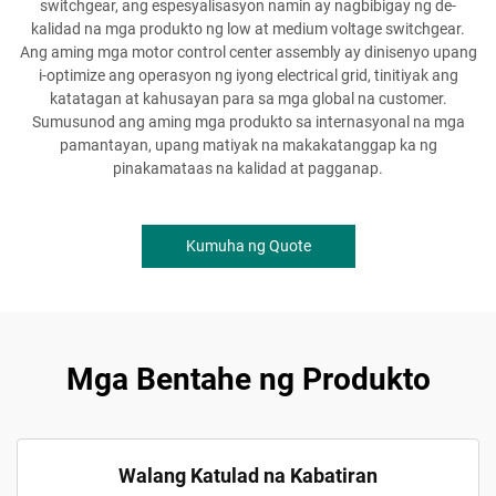
switchgear, ang espesyalisasyon namin ay nagbibigay ng de-
kalidad na mga produkto ng low at medium voltage switchgear.
Ang aming mga motor control center assembly ay dinisenyo upang
i-optimize ang operasyon ng iyong electrical grid, tinitiyak ang
katatagan at kahusayan para sa mga global na customer.
Sumusunod ang aming mga produkto sa internasyonal na mga
pamantayan, upang matiyak na makakatanggap ka ng
pinakamataas na kalidad at pagganap.
Kumuha ng Quote
Mga Bentahe ng Produkto
Walang Katulad na Kabatiran