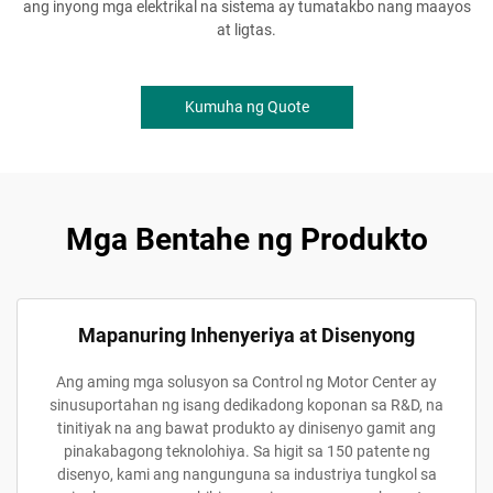
ang inyong mga elektrikal na sistema ay tumatakbo nang maayos
at ligtas.
Kumuha ng Quote
Mga Bentahe ng Produkto
Mapanuring Inhenyeriya at Disenyong
Ang aming mga solusyon sa Control ng Motor Center ay
sinusuportahan ng isang dedikadong koponan sa R&D, na
tinitiyak na ang bawat produkto ay dinisenyo gamit ang
pinakabagong teknolohiya. Sa higit sa 150 patente ng
disenyo, kami ang nangunguna sa industriya tungkol sa