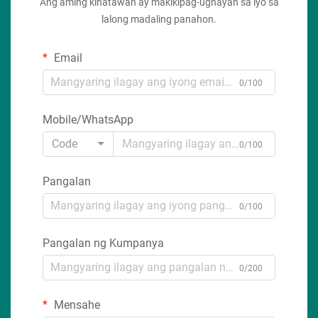
Ang aming kinatawan ay makikipag-ugnayan sa iyo sa
lalong madaling panahon.
Email
0/100
Mobile/WhatsApp
Code
0/100
Pangalan
0/100
Pangalan ng Kumpanya
0/200
Mensahe