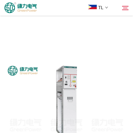
TL
Mga Produkto
Hanapin
Balita
Tungkol Sa Amin
Mga Solusyon
Ilagay
Makipag-ugnayan sa Amin