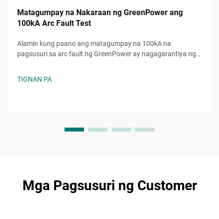
Matagumpay na Nakaraan ng GreenPower ang
100kA Arc Fault Test
Alamin kung paano ang matagumpay na 100kA na
pagsusuri sa arc fault ng GreenPower ay nagagarantiya ng
higit na kaligtasan, katiyakan, at pagtugon sa mga
pamantayan sa mga electrical system. Pinagkakatiwalaang
TIGNAN PA
pagganap kahit sa napakabibigat na kondisyon. Alamin pa.
Mga Pagsusuri ng Customer