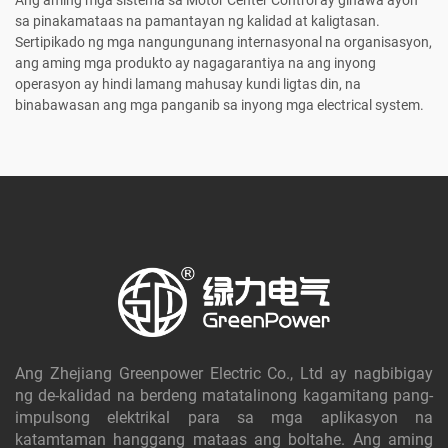
Ang aming mga sistema sa Motor Center Control ay ginawa ayon
sa pinakamataas na pamantayan ng kalidad at kaligtasan.
Sertipikado ng mga nangungunang internasyonal na organisasyon,
ang aming mga produkto ay nagagarantiya na ang inyong
operasyon ay hindi lamang mahusay kundi ligtas din, na
binabawasan ang mga panganib sa inyong mga electrical system.
Ang Zhejiang Greenpower Electric Co., Ltd ay nagbibigay
ng de-kalidad na berdeng matatalinong kagamitang pang-
impulsong elektrikal para sa mga aplikasyon na
katamtaman hanggang mataas ang boltahe. Ang aming