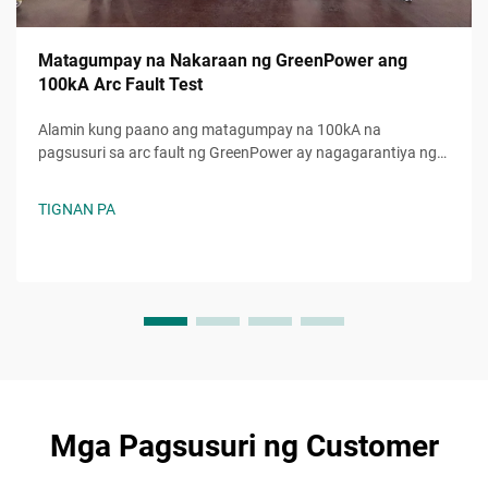
Matagumpay na Nakaraan ng GreenPower ang
100kA Arc Fault Test
Alamin kung paano ang matagumpay na 100kA na
pagsusuri sa arc fault ng GreenPower ay nagagarantiya ng
higit na kaligtasan, katiyakan, at pagtugon sa mga
pamantayan sa mga electrical system. Pinagkakatiwalaang
TIGNAN PA
pagganap kahit sa napakabibigat na kondisyon. Alamin pa.
Mga Pagsusuri ng Customer