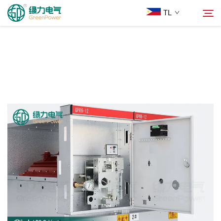
TL
Mga Produkto
Hanapin
Balita
Tungkol Sa Amin
Mga Solusyon
Ilagay
Makipag-ugnayan sa Amin