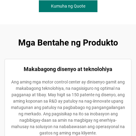
Kumuha ng Quote
Mga Bentahe ng Produkto
Makabagong disenyo at teknolohiya
Ang aming mga motor control center ay dinisenyo gamit ang
makabagong teknolohiya, na nagsisiguro ng optimal na
pagganap at tibay. May higit sa 150 patente ng disenyo, ang
aming koponan sa R&D ay patuloy na nag-iinnovate upang
matugunan ang patuloy na pagbabago ng pangangailangan
ng merkado. Ang pagsisikap na ito sa inobasyon ang
nagbibigay-daan sa amin na magbigay ng enerhiya-
mahusay na solusyon na nababawasan ang operasyonal na
gastos ng aming mga kliyente.