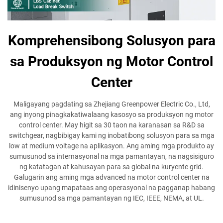
Komprehensibong Solusyon para
sa Produksyon ng Motor Control
Center
Maligayang pagdating sa Zhejiang Greenpower Electric Co., Ltd,
ang inyong pinagkakatiwalaang kasosyo sa produksyon ng motor
control center. May higit sa 30 taon na karanasan sa R&D sa
switchgear, nagbibigay kami ng inobatibong solusyon para sa mga
low at medium voltage na aplikasyon. Ang aming mga produkto ay
sumusunod sa internasyonal na mga pamantayan, na nagsisiguro
ng katatagan at kahusayan para sa global na kuryente grid.
Galugarin ang aming mga advanced na motor control center na
idinisenyo upang mapataas ang operasyonal na pagganap habang
sumusunod sa mga pamantayan ng IEC, IEEE, NEMA, at UL.