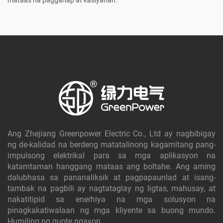
mataas na pagganap at kasiyahan.
Ang Zhejiang Greenpower Electric Co., Ltd ay nagbibigay
ng de-kalidad na berdeng matatalinong kagamitang pang-
impulsong elektrikal para sa mga aplikasyon na
katamtaman hanggang mataas ang boltahe. Ang aming
dalubhasa sa pananaliksik at pagpapaunlad at isang-
tambak na pagbili ay nagtataglay ng ligtas, mahusay, at
nakatitipid sa enerhiya na mga solusyon na
pinagkakatiwalaan ng mga kliyente sa buong mundo.
Humiling ng quote ngayon.