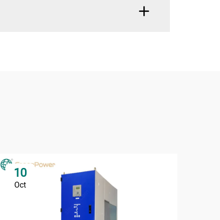
10
0
Oct
No