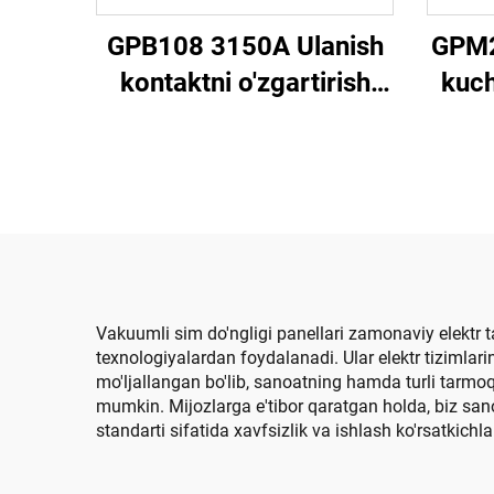
GPB108 3150A Ulanish
GPM2
kontaktni o'zgartirish
kuch
mumkin emas
(Yar
Vakuumli sim do'ngligi panellari zamonaviy elektr t
texnologiyalardan foydalanadi. Ular elektr tizimlari
mo'ljallangan bo'lib, sanoatning hamda turli tarmo
mumkin. Mijozlarga e'tibor qaratgan holda, biz san
standarti sifatida xavfsizlik va ishlash ko'rsatkichla