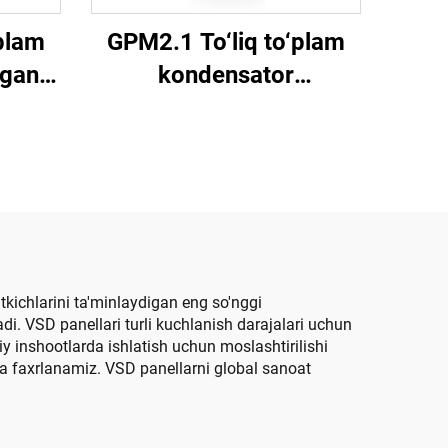
plam
GPM2.1 To‘liq to‘plam
igan
kondensator
li
kompensatsiya shkafi
fi
tkichlarini ta'minlaydigan eng so'nggi
adi. VSD panellari turli kuchlanish darajalari uchun
 inshootlarda ishlatish uchun moslashtirilishi
ga faxrlanamiz. VSD panellarni global sanoat