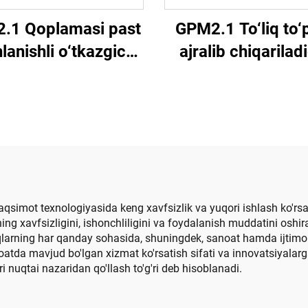
.1 Qoplamasi past
GPM2.1 To‘liq to‘
lanishli o‘tkazgich
ajralib chiqarilad
im aylana tutqich)
past kuchlanish
o‘tkazgich shka
aqsimot texnologiyasida keng xavfsizlik va yuqori ishlash ko'rsa
ning xavfsizligini, ishonchliligini va foydalanish muddatini oshir
qlarning har qanday sohasida, shuningdek, sanoat hamda ijtimoiy
oatda mavjud bo'lgan xizmat ko'rsatish sifati va innovatsiyalar
ri nuqtai nazaridan qo'llash to'g'ri deb hisoblanadi.