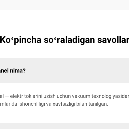
Koʻpincha soʻraladigan savolla
anel nima?
l — elektr toklarini uzish uchun vakuum texnologiyasida
mlarida ishonchliligi va xavfsizligi bilan tanilgan.