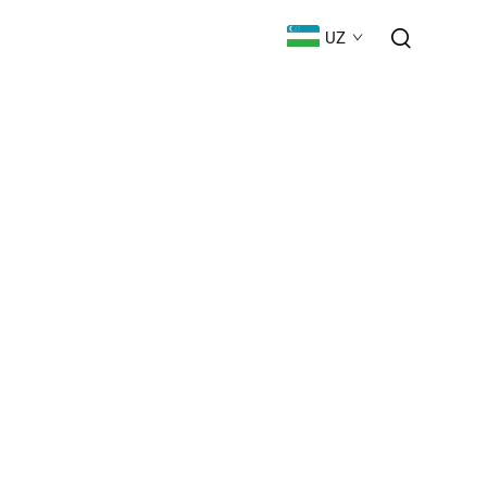
ЮКلاШ
BIZ BILAN BOG'LANISH
UZ