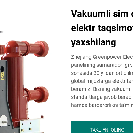
Vakuumli sim d
elektr taqsimo
yaxshilang
Zhejiang Greenpower Electr
panelining samaradorligi va
sohasida 30 yildan ortiq ilm
global mijozlarga elektr ta
beramiz. Bizning vakuumli
standartlarga javob beradi 
hamda barqarorlikni ta'min
TAKLIFNI OLING