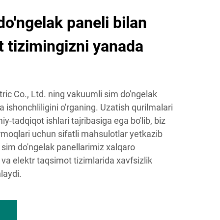
o'ngelak paneli bilan
t tizimingizni yanada
ic Co., Ltd. ning vakuumli sim do'ngelak
 ishonchliligini o'rganing. Uzatish qurilmalari
iy-tadqiqot ishlari tajribasiga ega bo'lib, biz
rmoqlari uchun sifatli mahsulotlar yetkazib
 sim do'ngelak panellarimiz xalqaro
va elektr taqsimot tizimlarida xavfsizlik
laydi.