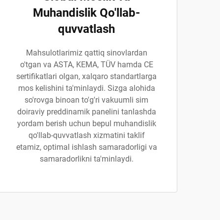
Muhandislik Qo'llab-
quvvatlash
Mahsulotlarimiz qattiq sinovlardan
o'tgan va ASTA, KEMA, TÜV hamda CE
sertifikatlari olgan, xalqaro standartlarga
mos kelishini ta'minlaydi. Sizga alohida
so'rovga binoan to'g'ri vakuumli sim
doiraviy preddinamik panelini tanlashda
yordam berish uchun bepul muhandislik
qo'llab-quvvatlash xizmatini taklif
etamiz, optimal ishlash samaradorligi va
samaradorlikni ta'minlaydi.