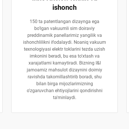
ishonch
150 ta patentlangan dizaynga ega
bo'lgan vakuumli sim doiraviy
preddinamik panellarimiz yangilik va
ishonchlilikni ifodalaydi. Noaniq vakuum
texnologiyasi elektr toklarini tezda uzish
imkonini beradi, bu esa to'xtash va
xarajatlarni kamaytiradi. Bizning I&I
jamoamiz mahsulot dizaynini doimiy
ravishda takomillashtirib boradi, shu
bilan birga mijozlarimizning
o'zgaruvchan ehtiyojlarini qondirishni
ta'minlaydi.