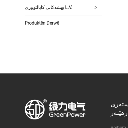
بهشەکانی کاپالتووری L.V.
Produktên Derwê
ستەری
رهێنەر
Berhem