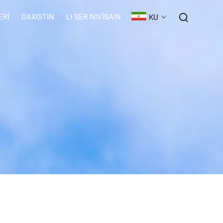
ERÎ
DAXISTIN
LI SER NIVÎSAIN
KU