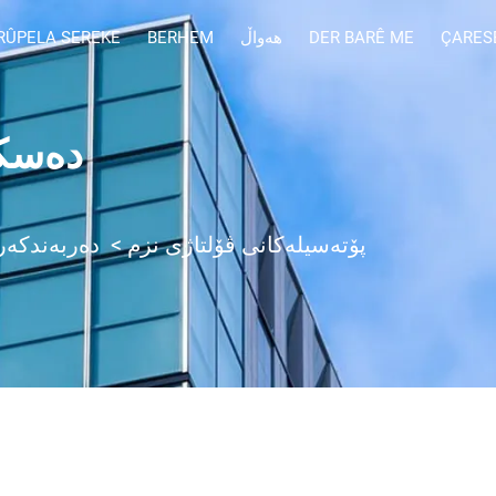
ÇARES
DER BARÊ ME
هەواڵ
BERHEM
RÛPELA SEREKE
دەسک
پۆتەسیلەکانی ڤۆلتاژی نزم
>
دەربەندکەر