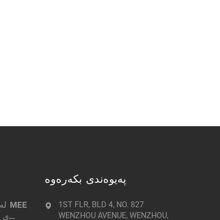
پەیوەندی بکەرەوە
1ST FLR, BLD 4, NO. 827
WENZHOU AVENUE, WENZHOU,
ی د