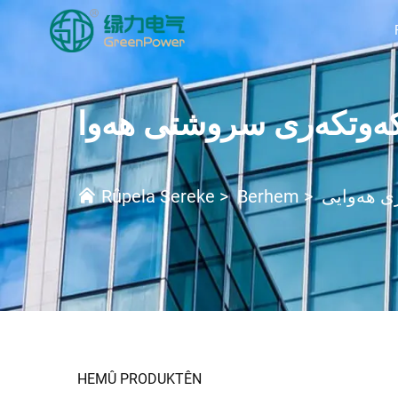
ەوتکەری سروشتی هەوا
ی هەوایی
>
Berhem
>
Rûpela Sereke
HEMÛ PRODUKTÊN