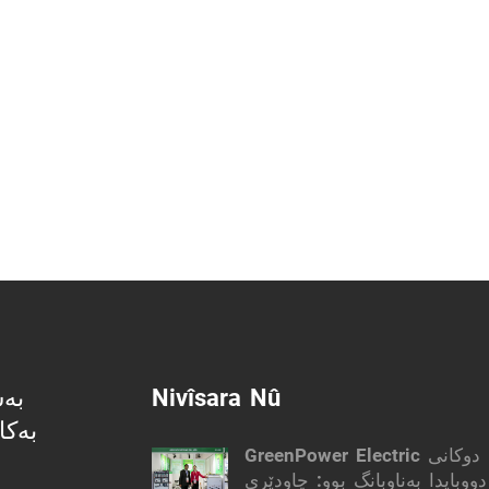
Nivîsara Nû
بە
بەکا
GreenPower Electric لە دوکانی MEE
ووبایدا بەناوبانگ بوو: چاودێری