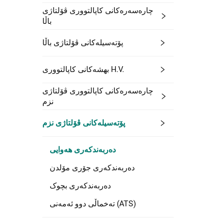
چارەسەرەکانی کاپالتووری ڤۆلتاژی
باڵا
پۆتەسیلەکانی ڤۆلتاژی باڵا
بهشەکانی کاپالتووری H.V.
چارەسەرەکانی کاپالتووری ڤۆلتاژی
نزم
پۆتەسیلەکانی ڤۆلتاژی نزم
دەربەندکەری هەوایی
دەربەندکەری جۆری مۆلدن
دەربەندکەری بچوک
تەخماڵی دوو ئەمەنی (ATS)