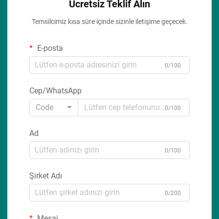
Ücretsiz Teklif Alın
Temsilcimiz kısa süre içinde sizinle iletişime geçecek.
E-posta
0/100
Cep/WhatsApp
Code
0/100
Ad
0/100
Şirket Adı
0/200
Mesaj