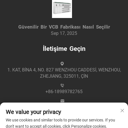
Güvenilir Bir VCB Fabrikası Nasıl Seçilir
Sep 17, 2025
İletişime Geçin
1. KAT, BİNA 4, NO. 827 WENZHOU CADDESİ, WENZHOU,
ZHEJIANG, 325011, ÇİN
+86-18989782765
[email protected]
We value your privacy
We use cookies and similar tools to provide our services. If you
don't want to accept all cookies, click Personalize cookies.