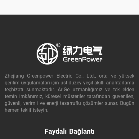
Zhejiang Greenpower Electric Co., Ltd., orta ve yüksek
gerilim uygulamaları için üst düzey yeşil akıllı anahtarlama
teçhizatı sunmaktadır. Ar-Ge uzmanlığımız ve tek elden
temin imkânımız, küresel müşteriler tarafından güvenilen,
güvenli, verimli ve enerji tasarruflu çözümler sunar. Bugün
hemen teklif isteyin.
Faydalı Bağlantı