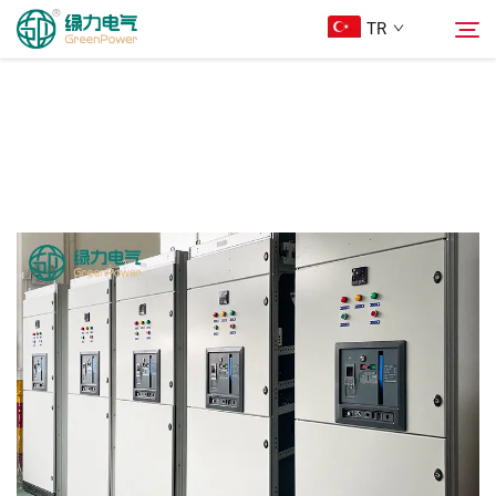
TR
Ürünler
Arama
Haberler
Hakkımızda
Çözümler
İndir
Bize Ulaşın