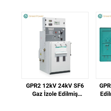
GPR2 12kV 24kV SF6
GPR
Gaz İzole Edilmiş
Edi
Anahtar Birimi