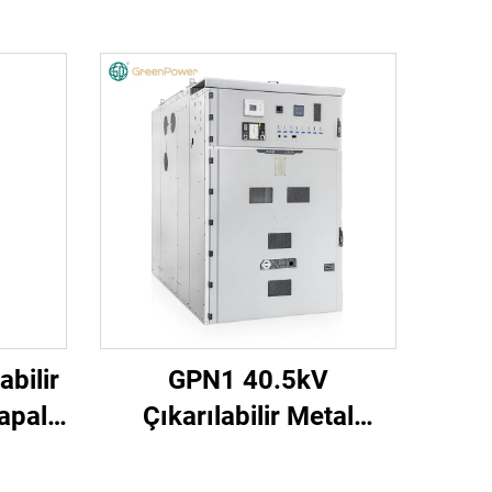
bilir
GPN1 40.5kV
apalı
Çıkarılabilir Metal
ı
Mahfazalı Kapalı Şalt
Donanımı