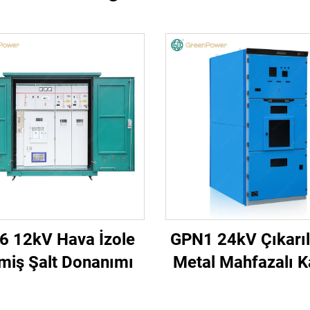
6 12kV Hava İzole
GPN1 24kV Çıkarıla
lmiş Şalt Donanımı
Metal Mahfazalı K
Şalt Donanım