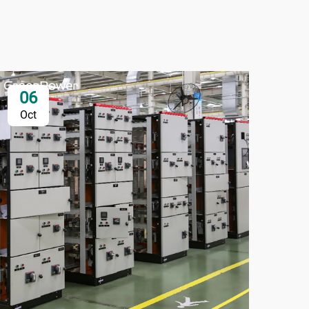
06
0
Oct
Oc