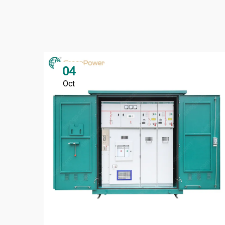
04
Oct