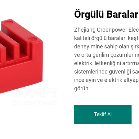
Örgülü Barala
Zhejiang Greenpower Electr
kaliteli örgülü baraları keş
deneyimine sahip olan şirk
ve orta gerilim çözümlerin
elektrik iletkenliğini artı
sistemlerinde güvenliği sa
inceleyin ve elektrik altyap
görün.
Teklif Al