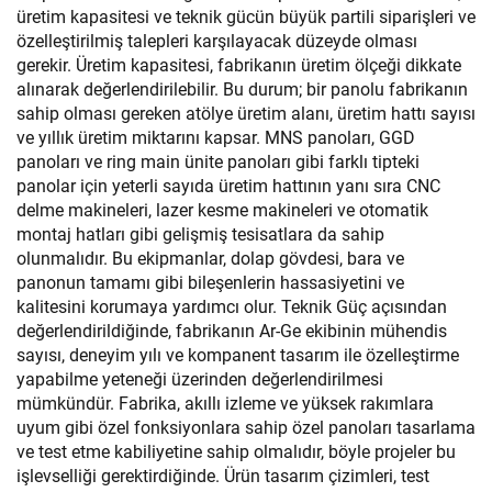
üretim kapasitesi ve teknik gücün büyük partili siparişleri ve
özelleştirilmiş talepleri karşılayacak düzeyde olması
gerekir. Üretim kapasitesi, fabrikanın üretim ölçeği dikkate
alınarak değerlendirilebilir. Bu durum; bir panolu fabrikanın
sahip olması gereken atölye üretim alanı, üretim hattı sayısı
ve yıllık üretim miktarını kapsar. MNS panoları, GGD
panoları ve ring main ünite panoları gibi farklı tipteki
panolar için yeterli sayıda üretim hattının yanı sıra CNC
delme makineleri, lazer kesme makineleri ve otomatik
montaj hatları gibi gelişmiş tesisatlara da sahip
olunmalıdır. Bu ekipmanlar, dolap gövdesi, bara ve
panonun tamamı gibi bileşenlerin hassasiyetini ve
kalitesini korumaya yardımcı olur. Teknik Güç açısından
değerlendirildiğinde, fabrikanın Ar-Ge ekibinin mühendis
sayısı, deneyim yılı ve kompanent tasarım ile özelleştirme
yapabilme yeteneği üzerinden değerlendirilmesi
mümkündür. Fabrika, akıllı izleme ve yüksek rakımlara
uyum gibi özel fonksiyonlara sahip özel panoları tasarlama
ve test etme kabiliyetine sahip olmalıdır, böyle projeler bu
işlevselliği gerektirdiğinde. Ürün tasarım çizimleri, test