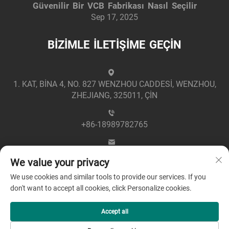
Güvenilir Bir VCB Fabrikası Nasıl Seçilir
Sep 17, 2025
BİZİMLE İLETİŞİME GEÇİN
1. KAT, BİNA 4, NO. 827 WENZHOU CADDESİ, WENZHOU,
ZHEJIANG, 325011, ÇİN
+86-18989782765
[email protected]
We value your privacy
We use cookies and similar tools to provide our services. If you
don't want to accept all cookies, click Personalize cookies.
Accept all
Telif Hakkı © 2025 Zhejiang Greenpower Elektrik San. ve