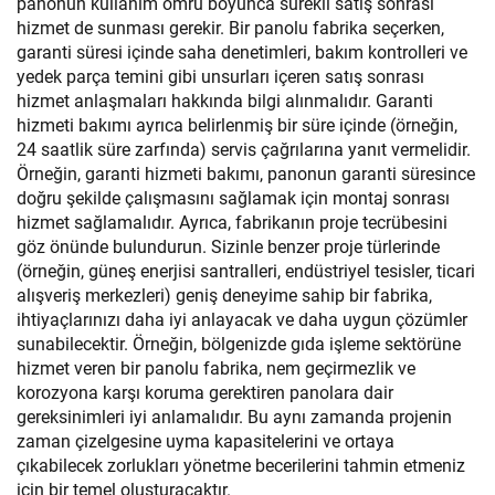
panonun kullanım ömrü boyunca sürekli satış sonrası
hizmet de sunması gerekir. Bir panolu fabrika seçerken,
garanti süresi içinde saha denetimleri, bakım kontrolleri ve
yedek parça temini gibi unsurları içeren satış sonrası
hizmet anlaşmaları hakkında bilgi alınmalıdır. Garanti
hizmeti bakımı ayrıca belirlenmiş bir süre içinde (örneğin,
24 saatlik süre zarfında) servis çağrılarına yanıt vermelidir.
Örneğin, garanti hizmeti bakımı, panonun garanti süresince
doğru şekilde çalışmasını sağlamak için montaj sonrası
hizmet sağlamalıdır. Ayrıca, fabrikanın proje tecrübesini
göz önünde bulundurun. Sizinle benzer proje türlerinde
(örneğin, güneş enerjisi santralleri, endüstriyel tesisler, ticari
alışveriş merkezleri) geniş deneyime sahip bir fabrika,
ihtiyaçlarınızı daha iyi anlayacak ve daha uygun çözümler
sunabilecektir. Örneğin, bölgenizde gıda işleme sektörüne
hizmet veren bir panolu fabrika, nem geçirmezlik ve
korozyona karşı koruma gerektiren panolara dair
gereksinimleri iyi anlamalıdır. Bu aynı zamanda projenin
zaman çizelgesine uyma kapasitelerini ve ortaya
çıkabilecek zorlukları yönetme becerilerini tahmin etmeniz
için bir temel oluşturacaktır.