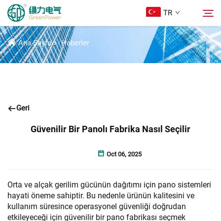
TR
HABER
Ana Sayfa
>
Haberler
Ürünler
Ara
Haberler
Geri
Hakkımızda
Güvenilir Bir Panolı Fabrika Nasıl Seçilir
Çözümler
Oct 06, 2025
İndir
Orta ve alçak gerilim gücünün dağıtımı için pano sistemleri
hayati öneme sahiptir. Bu nedenle ürünün kalitesini ve
kullanım süresince operasyonel güvenliği doğrudan
Bize Ulaşın
etkileyeceği için güvenilir bir pano fabrikası seçmek