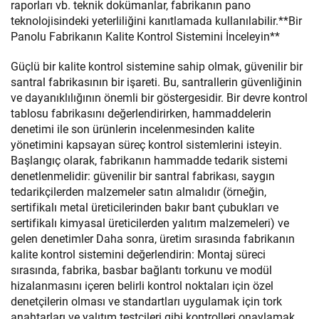
raporları vb. teknik dokümanlar, fabrikanın pano
teknolojisindeki yeterliliğini kanıtlamada kullanılabilir.**Bir
Panolu Fabrikanın Kalite Kontrol Sistemini İnceleyin**
Güçlü bir kalite kontrol sistemine sahip olmak, güvenilir bir
santral fabrikasının bir işareti. Bu, santrallerin güvenliğinin
ve dayanıklılığının önemli bir göstergesidir. Bir devre kontrol
tablosu fabrikasını değerlendirirken, hammaddelerin
denetimi ile son ürünlerin incelenmesinden kalite
yönetimini kapsayan süreç kontrol sistemlerini isteyin.
Başlangıç olarak, fabrikanın hammadde tedarik sistemi
denetlenmelidir: güvenilir bir santral fabrikası, saygın
tedarikçilerden malzemeler satın almalıdır (örneğin,
sertifikalı metal üreticilerinden bakır bant çubukları ve
sertifikalı kimyasal üreticilerden yalıtım malzemeleri) ve
gelen denetimler Daha sonra, üretim sırasında fabrikanın
kalite kontrol sistemini değerlendirin: Montaj süreci
sırasında, fabrika, basbar bağlantı torkunu ve modül
hizalanmasını içeren belirli kontrol noktaları için özel
denetçilerin olması ve standartları uygulamak için tork
anahtarları ve yalıtım testçileri gibi kontrolleri onaylamak