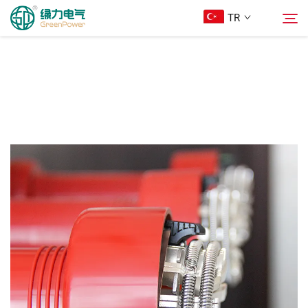
TR
Ürünler
Arama
Haberler
Hakkımızda
Çözümler
İndir
Bize Ulaşın