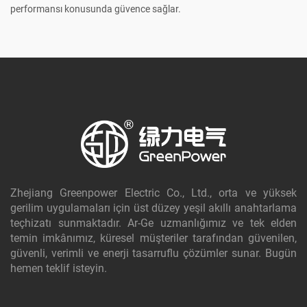
performansı konusunda güvence sağlar.
Zhejiang Greenpower Electric Co., Ltd., orta ve yüksek
gerilim uygulamaları için üst düzey yeşil akıllı anahtarlama
teçhizatı sunmaktadır. Ar-Ge uzmanlığımız ve tek elden
temin imkânımız, küresel müşteriler tarafından güvenilen,
güvenli, verimli ve enerji tasarruflu çözümler sunar. Bugün
hemen teklif isteyin.