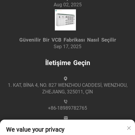
Aug 02, 2025
Güvenilir Bir VCB Fabrikası Nasıl Seçilir
Sep 17, 2025
İletişime Geçin
1. KAT, BİNA 4, NO. 827 WENZHOU CADDESİ, WENZHOU,
ZHEJIANG, 325011, ÇİN
+86-18989782765
[email protected]
We value your privacy