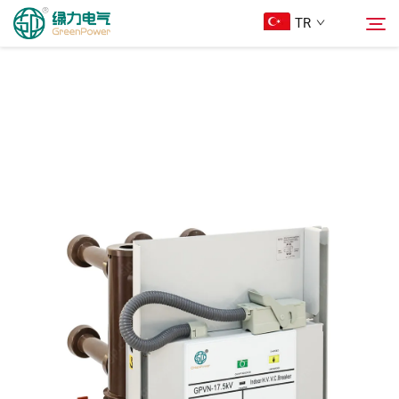
TR
Ürünler
Arama
Haberler
Hakkımızda
Çözümler
İndir
Bize Ulaşın