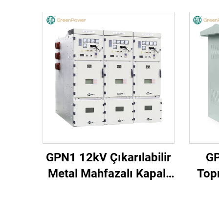
GPN1 12kV Çıkarılabilir
GP
Metal Mahfazalı Kapalı
Top
Şalt Donanımı