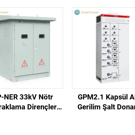
-NER 33kV Nötr
GPM2.1 Kapsül A
raklama Dirençleri
Gerilim Şalt Dona
Kabini
(Yuvarlak Kulp