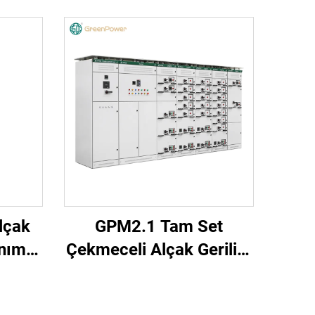
lçak
GPM2.1 Tam Set
nımı
Çekmeceli Alçak Gerilim
)
Şalt Donanımı Kabini