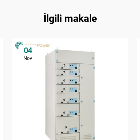
İlgili makale
04
Nov