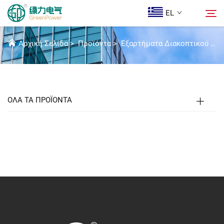
EL
ΟΔΗΓΌΣ ΣΎΣΤΗΜΑ ΡΆΓΑΣ
Αρχική Σελίδα
>
Προϊόντα
>
Εξαρτήματα Διακοπτικού Εξοπλισμού Υ.Τ.
Προϊόντα
Αναζήτηση
Ειδήσεις
ΟΛΑ ΤΑ ΠΡΟΪΟΝΤΑ
Ποιοι Είμαστε
Λύσεις
Λήψη
Epi Koinonia