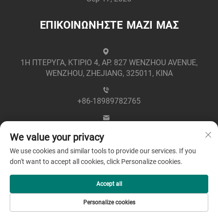
ΕΠΙΚΟΙΝΩΝΗΣΤΕ ΜΑΖΙ ΜΑΣ
1Η ΠΤΕΡΥΓΑ, ΚΤΙΡΙΟ 4, ΑΡ. 827 WENZHOU AVENUE,
WENZHOU, ZHEJIANG, 325011, ΚΙΝΑ
+86-18989782765
[email protected]
We value your privacy
We use cookies and similar tools to provide our services. If you
don't want to accept all cookies, click Personalize cookies.
Accept all
Πνευματικά Δικαιώματα © 2025 από την Zhejiang
Personalize cookies
Greenpower Electric Co., Ltd -
Πολιτική Απορρήτου