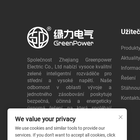
Užite
Produkt
Aktualit
Společnost Zhejiang Greenpower
Electric Co., Ltd nabízí vysoce kvalitní
Informa
zelené inteligentní rozváděče pro
Řešení
střední a vysoké napětí. Naše
odbornost v oblasti vývoje a
Stáhnou
jednotného zásobování poskytuje
Kontaktu
bezpečná, účinná a energeticky
úsporná řešení, na která spoléhají
zákazníci po celém světě. Požádejte
We value your privacy
ještě dnes o cenovou nabídku.
We use cookies and similar tools to provide our
services. If you don't want to accept all cookies, click