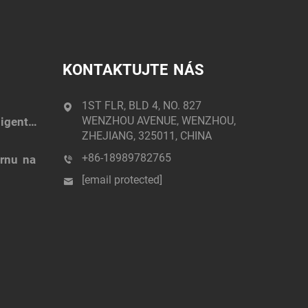
KONTAKTUJTE NÁS
1ST FLR, BLD 4, NO. 827
WENZHOU AVENUE, WENZHOU,
igentní
ZHEJIANG, 325011, CHINA
+86-18989782765
árnu na
[email protected]