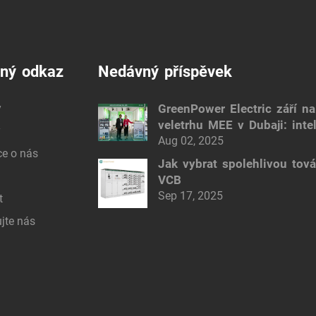
čný odkaz
Nedávný příspěvek
y
GreenPower Electric září na
veletrhu MEE v Dubaji: intel
y
elektrická řešení
Aug 02, 2025
ce o nás
Jak vybrat spolehlivou tov
VCB
Sep 17, 2025
t
jte nás