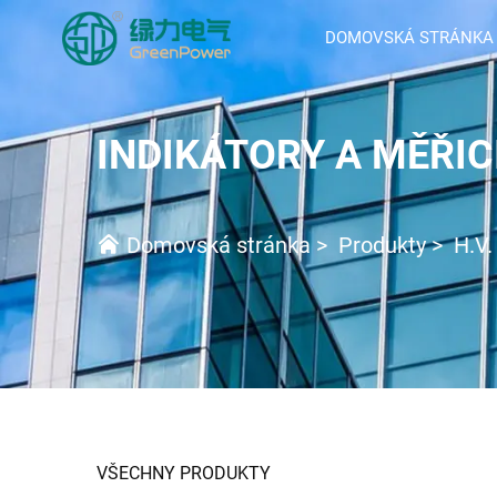
DOMOVSKÁ STRÁNKA
INDIKÁTORY A MĚŘIC
Domovská stránka
>
Produkty
>
H.V.
VŠECHNY PRODUKTY