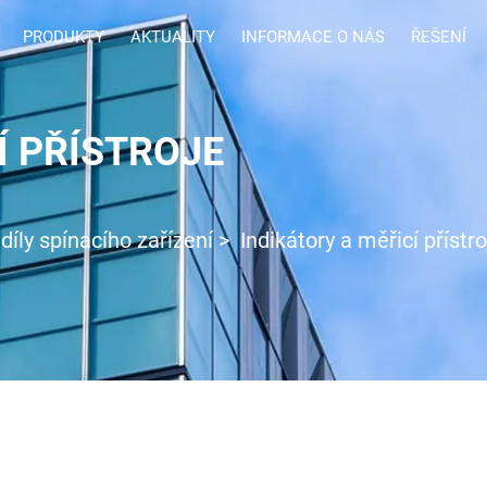
PRODUKTY
AKTUALITY
INFORMACE O NÁS
ŘEŠENÍ
Í PŘÍSTROJE
 díly spínacího zařízení
>
Indikátory a měřicí přístro