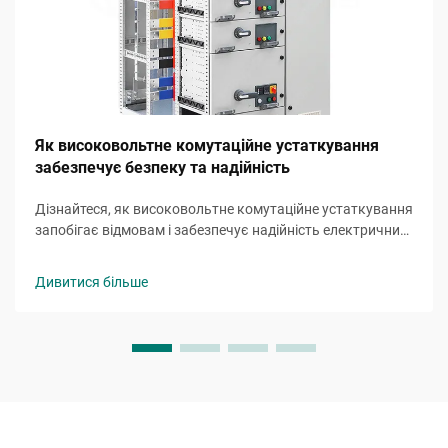
Як високовольтне комутаційне устаткування
забезпечує безпеку та надійність
Дізнайтеся, як високовольтне комутаційне устаткування
запобігає відмовам і забезпечує надійність електричних
систем. Ознайомтеся з механізмами безпеки, захисту від
несправностей та найкращими практиками
Дивитися більше
обслуговування. Прочитайте повний посібник.