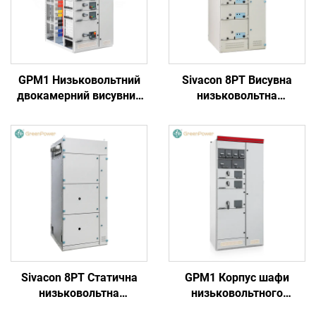
GPM1 Низьковольтний
Sivacon 8PT Висувна
двокамерний висувний
низьковольтна
розподільний щит
розподільна панель
Sivacon 8PT Статична
GPM1 Корпус шафи
низьковольтна
низьковольтного
розподільна панель
комутаційного апарату