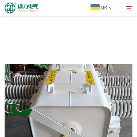
UK
Продукти
Пошук
Новини
Про компанію
Розв'язки
Завантажити
Зв'яжіться з нами