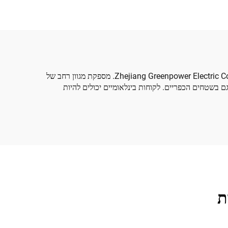
במערכות הפצה חשמליות מודרניות, יחידות עיקריים בצורת טבעת (RMUs) הן רכיבים מרכזיים ומשאב חשוב לרשתות מתח בינוני. Zhejiang Greenpower Electric Co., Ltd. מספקת מגוון רחב של
ם בשטחים הכפריים. לקוחות בינלאומיים יכולים להיות
ת