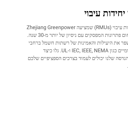
יחידות עיבוי
גלו את הסוגים השונים של יחידות עיבוי (RMUs) שמציעה Zhejiang Greenpower
Electric Co., Ltd, מובילה בתחום פתרונות המפסקים עם ניסיון של יותר מ-30 שנה.
די לשפר את היעילות והאמינות של רשתות חשמל ברחבי
העולם, ועומדים בתקנים בינלאומיים כגון IEC, IEEE, NEMA ו-UL. גלו כיצד
נדסה שלנו יכולים לעמוד בצרכים הספציפיים שלכם