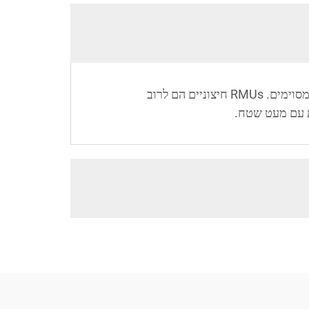
הסוגים העיקריים של יחידות Ring Main Units כוללים RMUs חיצוניים ופנימיים, כאשר כל סוג מעוצב ליישומים מסוימים. RMUs חיצוניים הם לרוב