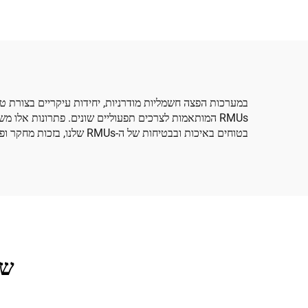
RMUs המותאמות לצרכים תפעוליים שונים. פתרונות אלו
בטוחים באיכות ובבטיחות של ה-RMUs שלנו, בזכות מחקר ופיתוח חזק ודגש על עמידה ו vượtית ציפיות התעשייה.
שא