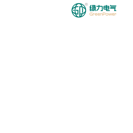
דף הבית
מוצרים
חֲדָשִים
עַל אָ