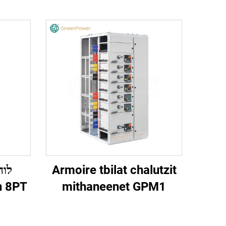
Armoire tbilat chalutzit
לוח
mithaneenet GPM1
vacon 8PT