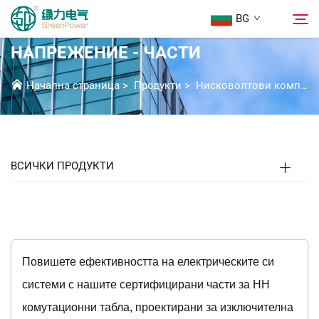
BG
ЕЛЕКТРИЧЕСКИ ТАБЛА ЗА НИСКО
НАПРЕЖЕНИЕ - ЧАСТИ
Продукти
Начална страница
>
Продукти
>
Нисковолтови компоненти за разпределителни уредби
Търсене
Новини
ВСИЧКИ ПРОДУКТИ
За Нас
Решения
Изтегляне
Повишете ефективността на електрическите си
системи с нашите сертифицирани части за НН
Свържете Се с Нас
комутационни табла, проектирани за изключителна