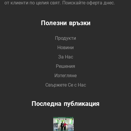
от клиенти по целия свят. Поискайте оферта днес.
основа, от която зависи критичното Ви
разпределение на електроенергия.
Полезни връзки
Продукти
Новини
За Нас
Решения
Изтегляне
Свържете Се с Нас
Последна публикация