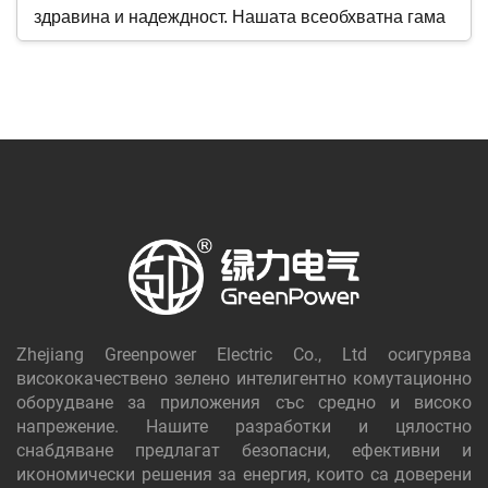
здравина и надеждност. Нашата всеобхватна гама
включва задължителни компоненти като шини,
здрави изолатори и висококачествени първични и
вторични щепсели. Осигурете цялостността на
кабинета с нашите издръжливи шарнири и
ключалки за комутационни табла и довършете
конструкцията с функционални дръжки.
Всеки компонент се произвежда с прецизност, за
да отговаря на строги стандарти за безопасност и
производителност. Подкрепени от многобройни
Zhejiang Greenpower Electric Co., Ltd осигурява
типови изпитвания и международни сертификати,
висококачествено зелено интелигентно комутационно
нашите части гарантират дълготрайност и
оборудване за приложения със средно и високо
напрежение. Нашите разработки и цялостно
ефективност. Разчитайте на нашите части за НН
снабдяване предлагат безопасни, ефективни и
комутационни табла, за да осигурят сигурната
икономически решения за енергия, които са доверени