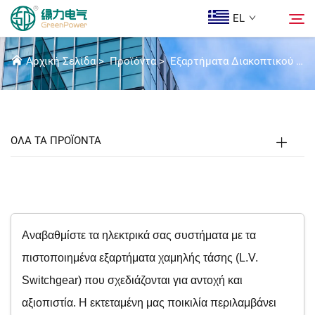
EL
ΕΞΑΡΤΉΜΑΤΑ ΧΑΜΗΛΉΣ ΤΆΣΗΣ
Αρχική Σελίδα
>
Προϊόντα
>
Εξαρτήματα Διακοπτικού Εξοπλισμού Χ.Τ.
Προϊόντα
Αναζήτηση
Ειδήσεις
ΟΛΑ ΤΑ ΠΡΟΪΟΝΤΑ
Ποιοι Είμαστε
Λύσεις
Αναβαθμίστε τα ηλεκτρικά σας συστήματα με τα
Λήψη
πιστοποιημένα εξαρτήματα χαμηλής τάσης (L.V.
Switchgear) που σχεδιάζονται για αντοχή και
Epi Koinonia
αξιοπιστία. Η εκτεταμένη μας ποικιλία περιλαμβάνει