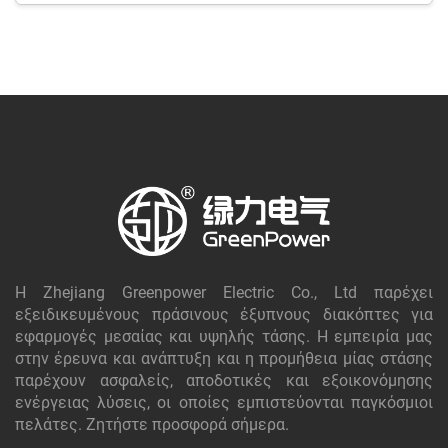
απαραίτητα εξαρτήματα όπως ράγες, ισχυρά
Μονωτήρια και εξαρτήματα υψηλής ποιότητας
Πρωτεύοντος & Δευτερεύοντος Κυκλώματος.
Διασφαλίστε την ακεραιότητα των πινάκων σας με
τους ανθεκτικούς Αρθρώσεις & Κλειδαριές Switchgear
και ολοκληρώστε το σχεδιασμό σας με λειτουργικά
χερούλια.
Κάθε εξάρτημα κατασκευάζεται με ακρίβεια για να
πληροί αυστηρά πρότυπα ασφάλειας και απόδοσης.
Η Zhejiang Greenpower Electric Co., Ltd παρέχει
Υποστηριζόμενα από πολλαπλούς τύπους δοκιμών
εξειδικευμένους πράσινους έξυπνους διακόπτες για
και διεθνή πιστοποιητικά, τα εξαρτήματά μας
εφαρμογές μεσαίας και υψηλής τάσης. Η εμπειρία μας
στην έρευνα και ανάπτυξη και η προμήθεια μίας στάσης
εγγυώνται ανθεκτικότητα και αποδοτικότητα.
παρέχουν ασφαλείς, αποδοτικές και εξοικονόμησης
Εμπιστευτείτε τα εξαρτήματα L.V. Switchgear μας για
ενέργειας λύσεις, οι οποίες εμπιστεύονται παγκόσμιοι
πελάτες. Ζητήστε προσφορά σήμερα.
να παρέχετε την ασφαλή βάση που απαιτεί η κρίσιμη