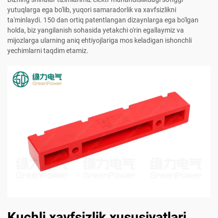
yutuqlarga ega bo'lib, yuqori samaradorlik va xavfsizlikni
ta'minlaydi. 150 dan ortiq patentlangan dizaynlarga ega bo'lgan
holda, biz yangilanish sohasida yetakchi o'rin egallaymiz va
mijozlarga ularning aniq ehtiyojlariga mos keladigan ishonchli
yechimlarni taqdim etamiz.
Kuchli xavfsizlik xususiyatlari