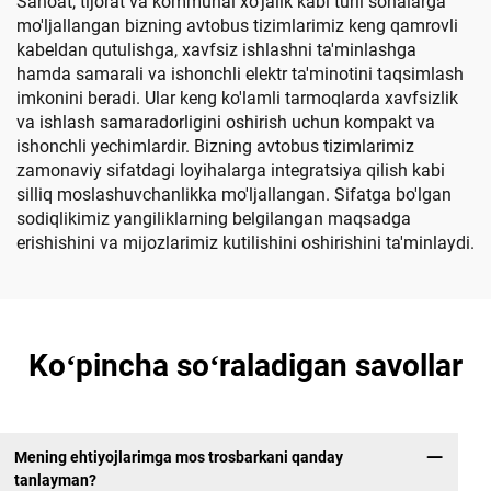
Sanoat, tijorat va kommunal xo'jalik kabi turli sohalarga
mo'ljallangan bizning avtobus tizimlarimiz keng qamrovli
kabeldan qutulishga, xavfsiz ishlashni ta'minlashga
hamda samarali va ishonchli elektr ta'minotini taqsimlash
imkonini beradi. Ular keng ko'lamli tarmoqlarda xavfsizlik
va ishlash samaradorligini oshirish uchun kompakt va
ishonchli yechimlardir. Bizning avtobus tizimlarimiz
zamonaviy sifatdagi loyihalarga integratsiya qilish kabi
silliq moslashuvchanlikka mo'ljallangan. Sifatga bo'lgan
sodiqlikimiz yangiliklarning belgilangan maqsadga
erishishini va mijozlarimiz kutilishini oshirishini ta'minlaydi.
Koʻpincha soʻraladigan savollar
Mening ehtiyojlarimga mos trosbarkani qanday
tanlayman?