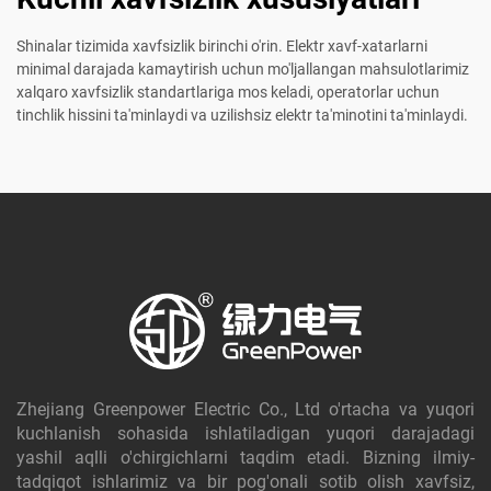
Shinalar tizimida xavfsizlik birinchi o'rin. Elektr xavf-xatarlarni
minimal darajada kamaytirish uchun mo'ljallangan mahsulotlarimiz
xalqaro xavfsizlik standartlariga mos keladi, operatorlar uchun
tinchlik hissini ta'minlaydi va uzilishsiz elektr ta'minotini ta'minlaydi.
Zhejiang Greenpower Electric Co., Ltd o'rtacha va yuqori
kuchlanish sohasida ishlatiladigan yuqori darajadagi
yashil aqlli o'chirgichlarni taqdim etadi. Bizning ilmiy-
tadqiqot ishlarimiz va bir pog'onali sotib olish xavfsiz,