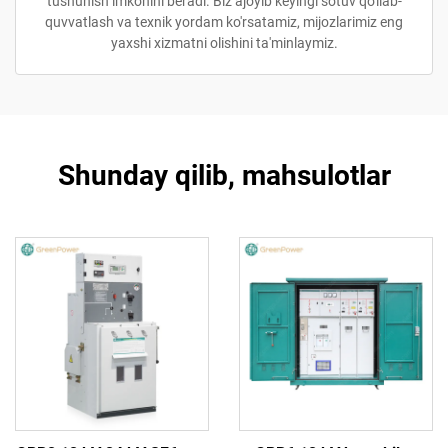
tushunish imkonini beradi. Biz ajoyib keyingi sotuv qo'llab-
quvvatlash va texnik yordam ko'rsatamiz, mijozlarimiz eng
yaxshi xizmatni olishini ta'minlaymiz.
Shunday qilib, mahsulotlar