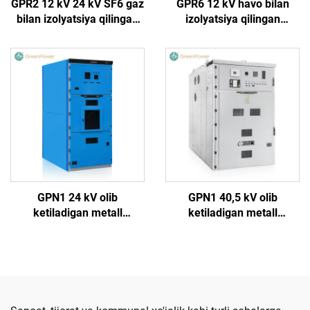
GPR2 12 kV 24 kV SF6 gaz
GPR6 12 kV havo bilan
bilan izolyatsiya qilingan
izolyatsiya qilingan
halqa bosh birligi
o‘tkazgich qurilma
GPN1 24 kV olib
GPN1 40,5 kV olib
ketiladigan metall
ketiladigan metall
qoplamali yopiq o‘tkazgich
qoplamali yopiq o‘tkazgich
qurilma
qurilma