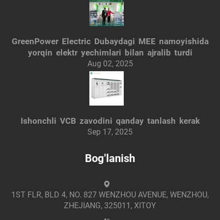
GreenPower Electric Dubaydagi MEE namoyishida
yorqin elektr yechimlari bilan ajralib turdi
Aug 02, 2025
Ishonchli VCB zavodini qanday tanlash kerak
Sep 17, 2025
Bog'lanish
1ST FLR, BLD 4, NO. 827 WENZHOU AVENUE, WENZHOU,
ZHEJIANG, 325011, XITOY