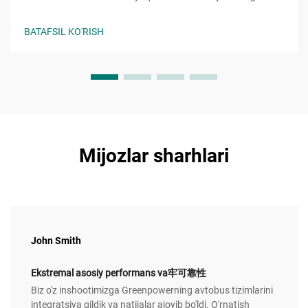
kalitning rolini o'rganing. Nosozliklarni oldini oling, xavflarni
kamaytiring va mos kelishishni ta'minlang. Batafsil ma'lumot
BATAFSIL KO'RISH
oling.
Mijozlar sharhlari
John Smith
Ekstremal asosiy performans va牢可靠性
Biz o'z inshootimizga Greenpowerning avtobus tizimlarini
integratsiya qildik va natijalar ajoyib bo'ldi. O'rnatish