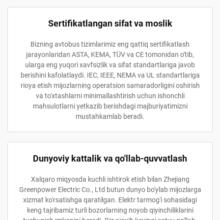
Sertifikatlangan sifat va moslik
Bizning avtobus tizimlarimiz eng qattiq sertifikatlash
jarayonlaridan ASTA, KEMA, TÜV va CE tomonidan o'tib,
ularga eng yuqori xavfsizlik va sifat standartlariga javob
berishini kafolatlaydi. IEC, IEEE, NEMA va UL standartlariga
rioya etish mijozlarning operatsion samaradorligini oshirish
va to'xtashlarni minimallashtirish uchun ishonchli
mahsulotlarni yetkazib berishdagi majburiyatimizni
mustahkamlab beradi.
Dunyoviy kattalik va qo'llab-quvvatlash
Xalqaro miqyosda kuchli ishtirok etish bilan Zhejiang
Greenpower Electric Co., Ltd butun dunyo bo'ylab mijozlarga
xizmat ko'rsatishga qaratilgan. Elektr tarmog'i sohasidagi
keng tajribamiz turli bozorlarning noyob qiyinchiliklarini