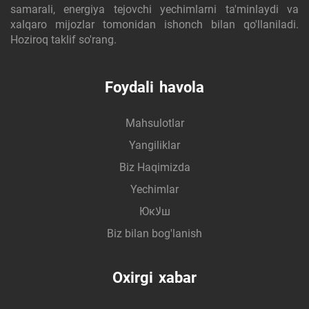
samarali, energiya tejovchi yechimlarni ta'minlaydi va
xalqaro mijozlar tomonidan ishonch bilan qo'llaniladi.
Hoziroq taklif so'rang.
Foydali havola
Mahsulotlar
Yangiliklar
Biz Haqimizda
Yechimlar
Юкلاш
Biz bilan bog'lanish
Oxirgi xabar