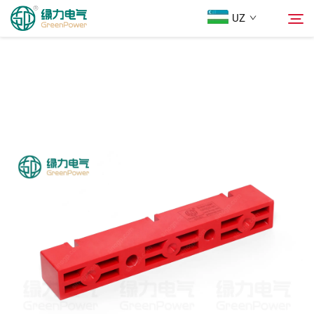
UZ
Mahsulotlar
Qidiruv
Yangiliklar
Biz Haqimizda
Yechimlar
Юкلاш
Biz bilan bog'lanish