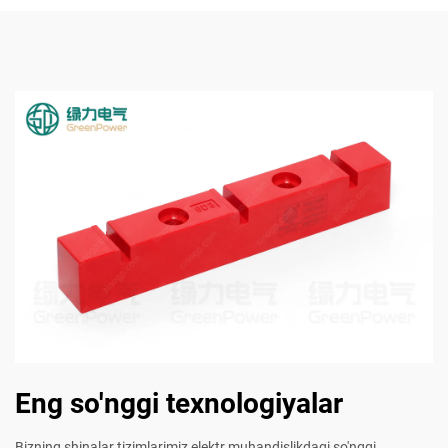
Eng so'nggi texnologiyalar
Bizning shinalar tizimlarimiz elektr muhandislikdagi so'nggi