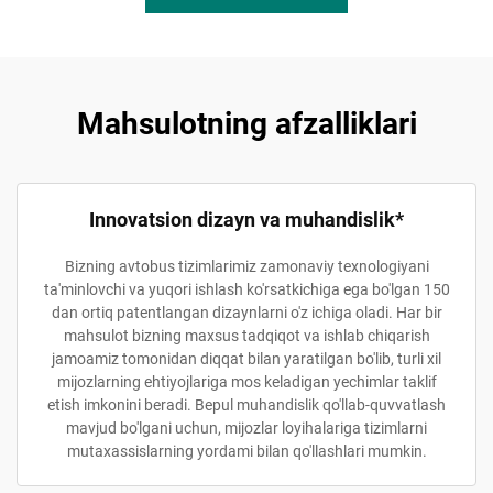
Mahsulotning afzalliklari
Innovatsion dizayn va muhandislik*
Bizning avtobus tizimlarimiz zamonaviy texnologiyani
ta'minlovchi va yuqori ishlash ko'rsatkichiga ega bo'lgan 150
dan ortiq patentlangan dizaynlarni o'z ichiga oladi. Har bir
mahsulot bizning maxsus tadqiqot va ishlab chiqarish
jamoamiz tomonidan diqqat bilan yaratilgan bo'lib, turli xil
mijozlarning ehtiyojlariga mos keladigan yechimlar taklif
etish imkonini beradi. Bepul muhandislik qo'llab-quvvatlash
mavjud bo'lgani uchun, mijozlar loyihalariga tizimlarni
mutaxassislarning yordami bilan qo'llashlari mumkin.