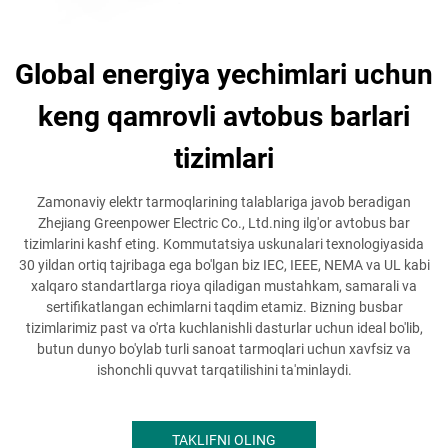
Global energiya yechimlari uchun
keng qamrovli avtobus barlari
tizimlari
Zamonaviy elektr tarmoqlarining talablariga javob beradigan
Zhejiang Greenpower Electric Co., Ltd.ning ilg'or avtobus bar
tizimlarini kashf eting. Kommutatsiya uskunalari texnologiyasida
30 yildan ortiq tajribaga ega bo'lgan biz IEC, IEEE, NEMA va UL kabi
xalqaro standartlarga rioya qiladigan mustahkam, samarali va
sertifikatlangan echimlarni taqdim etamiz. Bizning busbar
tizimlarimiz past va o'rta kuchlanishli dasturlar uchun ideal bo'lib,
butun dunyo bo'ylab turli sanoat tarmoqlari uchun xavfsiz va
ishonchli quvvat tarqatilishini ta'minlaydi.
TAKLIFNI OLING