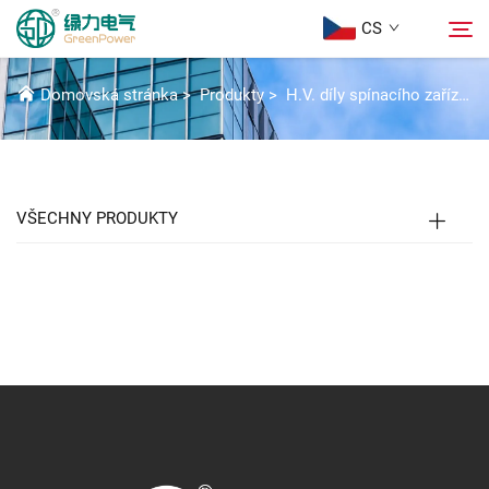
CS
KRMÍCÍ MECHANISMUS
Domovská stránka
>
Produkty
>
H.V. díly spínacího zařízení
Produkty
Hledat
Aktuality
VŠECHNY PRODUKTY
Informace o nás
Řešení
Stáhnout
Kontaktujte nás