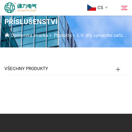
CS
GPM1 NÁHRADNÍ DÍLY A
PŘÍSLUŠENSTVÍ
Produkty
Domovská stránka
>
Produkty
>
L.V. díly spínacího zařízení
Hledat
Aktuality
VŠECHNY PRODUKTY
Informace o nás
Řešení
Stáhnout
Kontaktujte nás