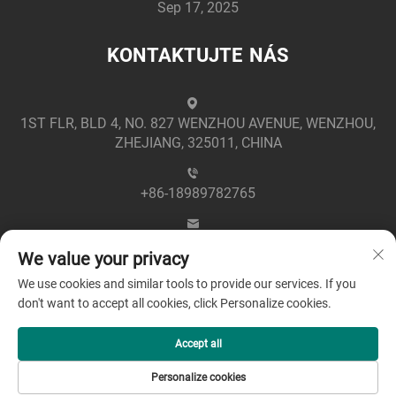
Sep 17, 2025
KONTAKTUJTE NÁS
1ST FLR, BLD 4, NO. 827 WENZHOU AVENUE, WENZHOU,
ZHEJIANG, 325011, CHINA
+86-18989782765
[email protected]
We value your privacy
We use cookies and similar tools to provide our services. If you
don't want to accept all cookies, click Personalize cookies.
Accept all
Copyright © 2025 společností Zhejiang Greenpower
Personalize cookies
Electric Co., Ltd -
Zásady ochrany soukromí