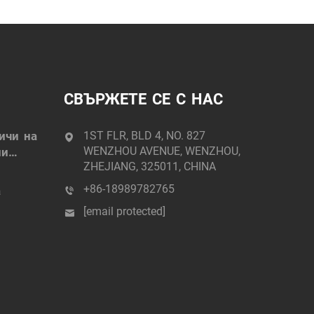
СВЪРЖЕТЕ СЕ С НАС
личи на
1ST FLR, BLD 4, NO. 827
WENZHOU AVENUE, WENZHOU,
ни
ZHEJIANG, 325011, CHINA
+86-18989782765
а
[email protected]