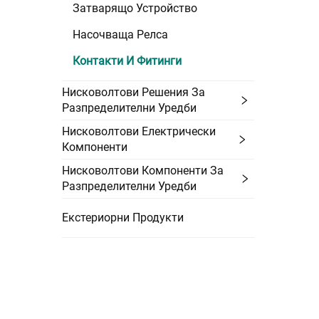
Затварящо Устройство
Насочваща Релса
Контакти И Фитинги
Нисковолтови Решения За
Разпределителни Уредби
Нисковолтови Електрически
Компоненти
Нисковолтови Компоненти За
Разпределителни Уредби
Екстериорни Продукти