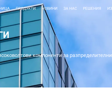
НИЦА
ПРОДУКТИ
НОВИНИ
ЗА НАС
РЕШЕНИЯ
И
ГИ
исоковолтови компоненти за разпределителни