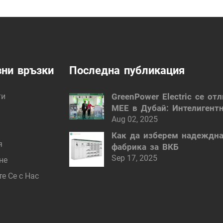
ни връзки
Последна публикация
ти
GreenPower Electric се от
MEE в Дубай: Интелигент
електрически решения
Aug 02, 2025
Как да изберем надеждн
я
фабрика за ВКБ
Sep 17, 2025
не
е Се с Нас