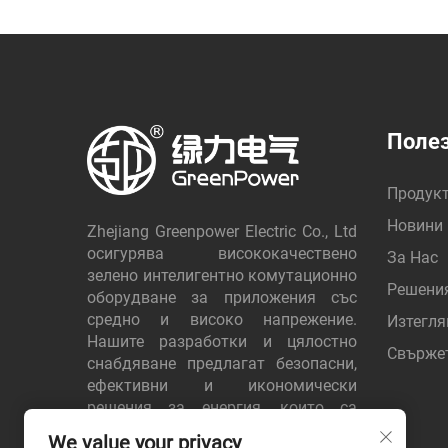
Полез
Продук
Новини
Zhejiang Greenpower Electric Co., Ltd
осигурява висококачествено
За Нас
зелено интелигентно комутационно
Решени
оборудване за приложения със
средно и високо напрежение.
Изтегля
Нашите разработки и цялостно
Свържет
снабдяване предлагат безопасни,
ефективни и икономически
решения за енергия, които са
доверени от клиенти по целия свят.
We value your privacy