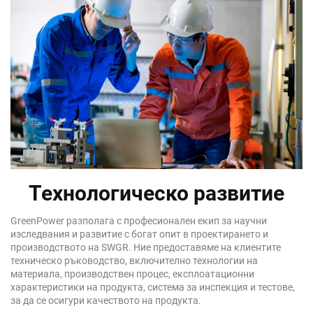
Технологическо развитие
GreenPower разполага с професионален екип за научни
изследвания и развитие с богат опит в проектирането и
производството на SWGR. Ние предоставяме на клиентите
техническо ръководство, включително технологии на
материала, производствен процес, експлоатационни
характеристики на продукта, система за инспекция и тестове,
за да се осигури качеството на продукта.