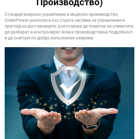
Производство)
Стандартизирано управление и моделно производство,
GreenPower разполага със строга система за управление и
преглед на доставчиците, която може да помогне на клиентите
да разберат и контролират всяка производствена подробност
и да осигури по-добро изпълнение навреме.