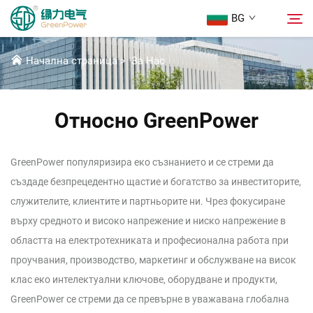
BG
ЗА НАС
Начална страница
>
За Нас
Продукти
Търсене
Относно GreenPower
Новини
GreenPower популяризира еко съзнанието и се стреми да
За Нас
създаде безпрецедентно щастие и богатство за инвеститорите,
служителите, клиентите и партньорите ни. Чрез фокусиране
Решения
върху средното и високо напрежение и ниско напрежение в
областта на електротехниката и професионална работа при
Изтегляне
проучвания, производство, маркетинг и обслужване на висок
клас еко интелектуални ключове, оборудване и продукти,
Свържете Се с Нас
GreenPower се стреми да се превърне в уважавана глобална