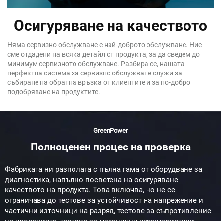
Осигуряване на качеството
Няма сервизно обслужване е най-доброто обслужване. Ние
сме отдадени на всяка детайл от продукта, за да сведем до
минимум сервизното обслужване. Разбира се, нашата
перфектна система за сервизно обслужване служи за
събиране на обратна връзка от клиентите и за по-добро
подобряване на продуктите.
GreenPower
Полноценен процес на проверка
Фабриката ни разполага с пълна гама от оборудване за
диагностика, напълно посветена на осигуряване
качеството на продукта. Това включва, но не се
ограничава до тестове за устойчивост на напрежение и
частични източници на разряд, тестове за съпротивление