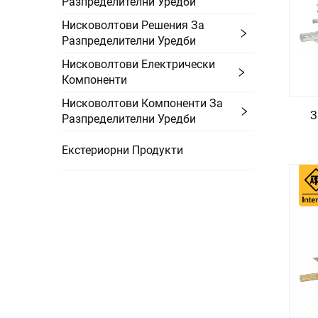
Разпределителни Уредби
Нисковолтови Решения За
Разпределителни Уредби
Нисковолтови Електрически
Компоненти
Нисковолтови Компоненти За
З
Разпределителни Уредби
Екстериорни Продукти