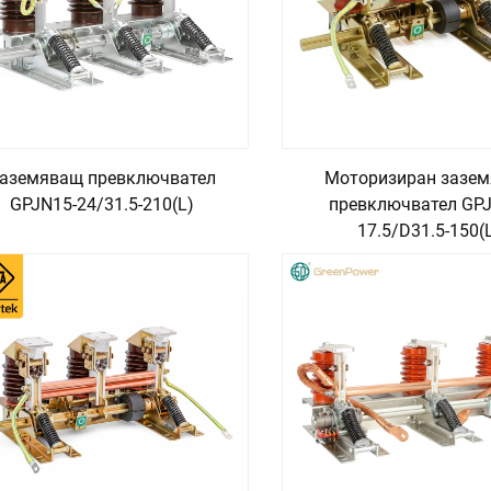
аземяващ превключвател
Моторизиран зазе
GPJN15-24/31.5-210(L)
превключвател GPJ
17.5/D31.5-150(