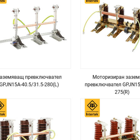
аземяващ превключвател
Моторизиран зазе
GPJN15A-40.5/31.5-280(L)
превключвател GPJN15
275(R)