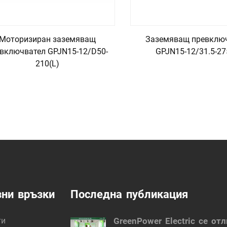
Моторизиран заземяващ
Заземяващ превклю
включвател GPJN15-12/D50-
GPJN15-12/31.5-27
210(L)
ни връзки
Последна публикация
ти
GreenPower Electric се от