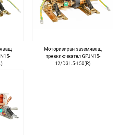
мяващ
Моторизиран заземяващ
N15-
превключвател GPJN15-
L)
12/D31.5-150(R)