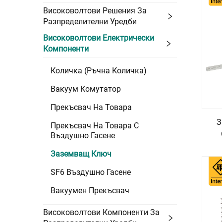
Високоволтови Решения За
Разпределителни Уредби
Високоволтови Електрически
Компоненти
Количка (ръчна Количка)
Вакуум Комутатор
Прекъсвач На Товара
З
Прекъсвач На Товара С
Въздушно Гасене
Заземващ Ключ
SF6 Въздушно Гасене
Вакуумен Прекъсвач
Високоволтови Компоненти За