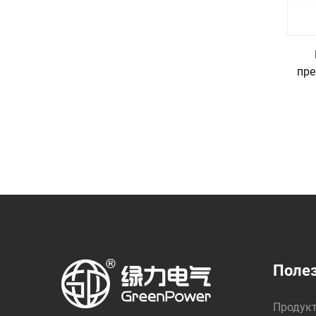
пре
Полез
Продук