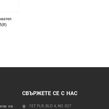
чвател
5(R)
СВЪРЖЕТЕ СЕ С НАС
личи на
1ST FLR, BLD 4, NO. 827