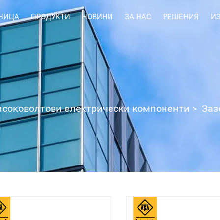
НИЦА
ПРОДУКТИ
НОВИНИ
ЗА НАС
РЕШЕНИЯ
И
исоковолтови електрически компоненти
>
Заз