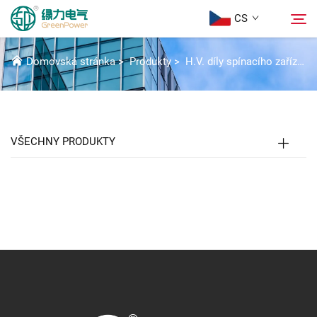
CS
KONTAKTY A PŘÍSLUŠENSTVÍ
Domovská stránka
>
Produkty
>
H.V. díly spínacího zařízení
Produkty
Hledat
Aktuality
VŠECHNY PRODUKTY
Informace o nás
Řešení
Stáhnout
Kontaktujte nás