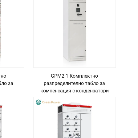
тно
GPM2.1 Комплектно
бло за
разпределително табло за
и
компенсация с кондензатори