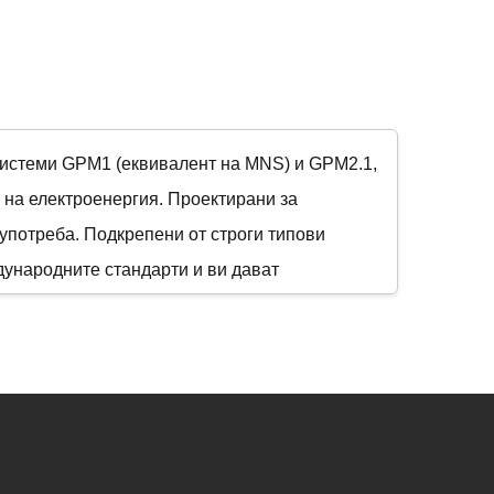
системи GPM1 (еквивалент на MNS) и GPM2.1,
 на електроенергия. Проектирани за
 употреба. Подкрепени от строги типови
ународните стандарти и ви дават
вашата електрическа инфраструктура.