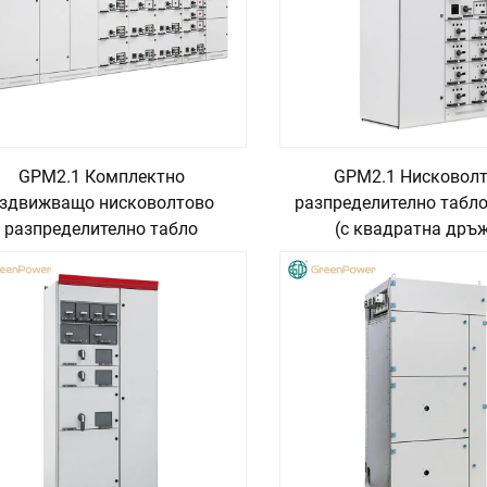
GPM2.1 Комплектно
GPM2.1 Нисковол
здвижващо нисковолтово
разпределително табло
разпределително табло
(с квадратна дръ