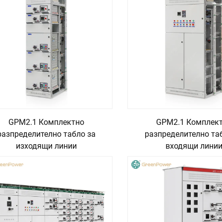
GPM2.1 Комплектно
GPM2.1 Комплек
разпределително табло за
разпределително та
изходящи линии
входящи лини