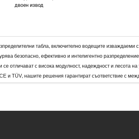
двоен извод
азпределителни табла, включително водещите изваждаеми 
урява безопасно, ефективно и интелигентно разпределение
и се отличават с висока модулност, надеждност и лесота на
CE и TÜV, нашите решения гарантират съответствие с межд
ния. Възложете се на нашия експертен опит за нуждите на 