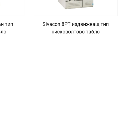
ан тип
Sivacon 8PT издвижващ тип
бло
нисковолтово табло