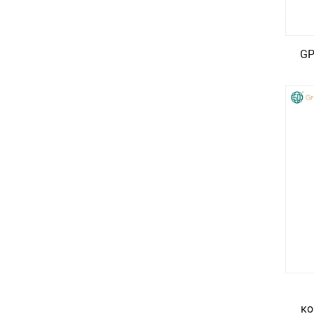
GP
ко