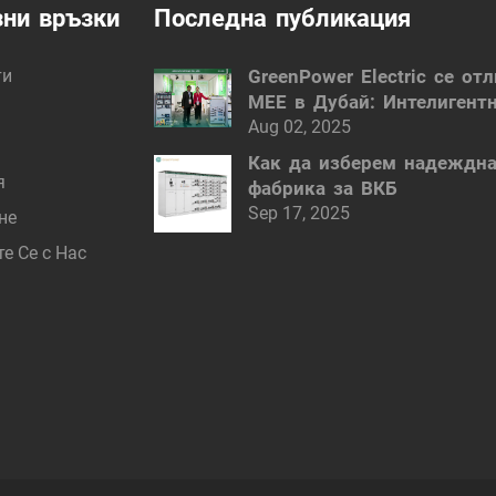
ни връзки
Последна публикация
ти
GreenPower Electric се от
MEE в Дубай: Интелигент
електрически решения
Aug 02, 2025
Как да изберем надеждн
я
фабрика за ВКБ
Sep 17, 2025
не
е Се с Нас