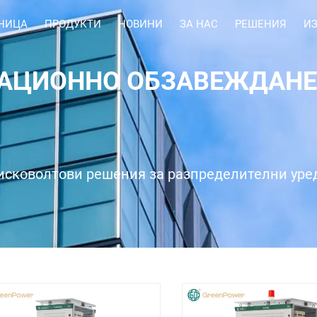
НИЦА
ПРОДУКТИ
НОВИНИ
ЗА НАС
РЕШЕНИЯ
И
ТАЦИОННО ОБЗАВЕЖДАНЕ
исковолтови решения за разпределителни уре