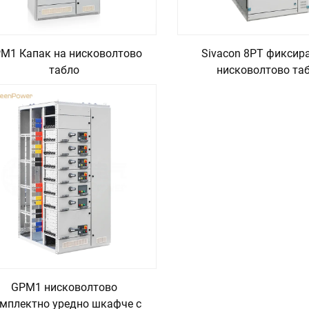
M1 Капак на нисковолтово
Sivacon 8PT фиксир
табло
нисковолтово та
GPM1 нисковолтово
мплектно уредно шкафче с