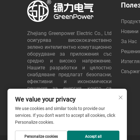
Полез
Продук
Новини
Zhejiang Greenpower Electric Co., Ltd
осигурява висококачествено
За Нас
зелено интелигентно комутационно
Решени
оборудване за приложения със
средно и високо напрежение.
Изтегля
Нашите разработки и цялостно
Свържет
снабдяване предлагат безопасни,
ефективни и икономически
решения за енергия, които са
доверени от клиенти по целия свят.
We value your privacy
Поискайте оферта днес.
We use cookies and similar tools to provide our
services. If you don't want to accept all cookies, click
Personalize cookies.
Personalize cookies
Accept all