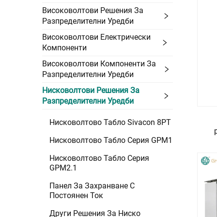
Високоволтови Решения За
Разпределителни Уредби
Високоволтови Електрически
Компоненти
Високоволтови Компоненти За
Разпределителни Уредби
Нисковолтови Решения За
Разпределителни Уредби
Нисковолтово Табло Sivacon 8PT
Нисковолтово Табло Серия GPM1
Нисковолтово Табло Серия
GPM2.1
Панел За Захранване С
Постоянен Ток
Други Решения За Ниско