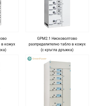
тово
GPM2.1 Нисковолтово
 в кожух
разпределително табло в кожух
жка)
(с кръгла дръжка)