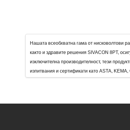
Нашата всеобхватна гама от нисковолтови р
както и здравите решения SIVACON 8PT, осиг
изключителна производителност, тези продукт
изпитвания и сертификати като ASTA, KEMA, 
спокойствие при критични енергийни приложе