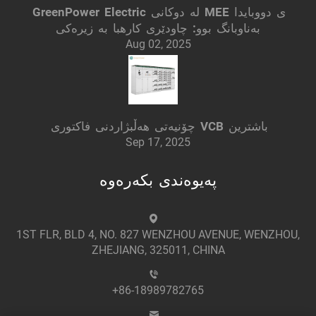
GreenPower Electric لە دوکانی MEE ی دووبایدا
بەناوبانگ بوو: چاودێری کارهبا بە زیرەکی
Aug 02, 2025
چۆنیەتی هەڵبژاردنی فاکتوری VCB باشترین
Sep 17, 2025
پەیوەندی بکەرەوە
1ST FLR, BLD 4, NO. 827 WENZHOU AVENUE, WENZHOU,
ZHEJIANG, 325011, CHINA
+86-18989782765