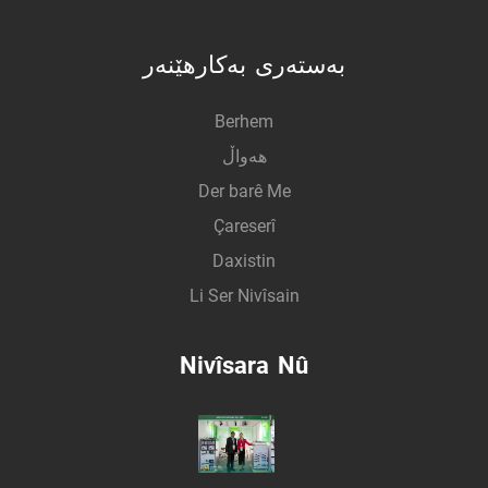
بەستەری بەکارهێنەر
Berhem
هەواڵ
Der barê Me
Çareserî
Daxistin
Li Ser Nivîsain
Nivîsara Nû