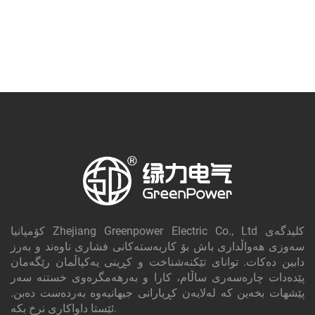
کۆمپانیا Zhejiang Greenpower Electric Co., Ltd کلیدگه‌ی
سەوزی هەواڵداری باش بۆ کاربەستەکانی فشاری ناوەند و بەرز
دابین دەکات. توانای تێکنەشناخت و کڕینی یەکپاڵمان رێگەمان
پێدەدات چارەسەری ساڵام، کارا و بەرهەمگرەوی خستنە سەر
پێشهات بخەین کە لەلایەن کڕیارانی جیهانیەوە بەردەست دەبن.
ئێستا داواکاری نرخ بکە.