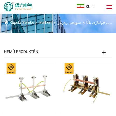
KU
کلیدی چینی
پۆتەسیلەکانی ڤۆلتاژی باڵا
>
سویچی زەریار
>
Berhem
>
Rûpela Sereke
Berhem
گەڕان
هەواڵ
HEMÛ PRODUKTÊN
Der barê Me
Çareserî
Daxistin
Li Ser Nivîsain