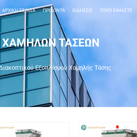
ΑΡΧΙΚΉ ΣΕΛΊΔΑ
ΠΡΟΪΌΝΤΑ
ΕΙΔΉΣΕΙΣ
ΠΟΙΟΙ ΕΊΜΑΣΤΕ
Ν ΧΑΜΗΛΏΝ ΤΆΣΕΩΝ
Διακοπτικού Εξοπλισμού Χαμηλής Τάσης