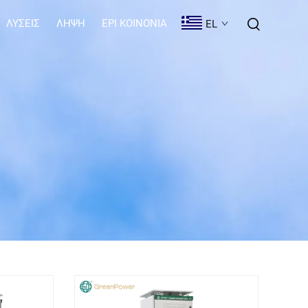
ΛΎΣΕΙΣ
ΛΉΨΗ
EPI KOINONIA
EL