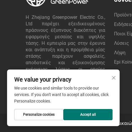
Προϊόντ
Η Zhejiang Greenpower Electric Co.,
Ltd παρέχει εξειδικευμένους
Ειδήσει
πράσινους έξυπνους διακόπτες για
Ποιοι Ε
εφαρμογές μεσαίας και υψηλής
τάσης. Η εμπειρία μας στην έρευνα
Λύσεις
και ανάπτυξη και η προμήθεια μίας
Λήψη
στάσης παρέχουν ασφαλείς,
Epi Koin
αποδοτικές και εξοικονόμησης
ενέργειας λύσεις, οι οποίες
εμπιστεύονται παγκόσμιοι πελάτες.
We value your privacy
Ζητήστε προσφορά σήμερα.
We use cookies and similar tools to provide our
services. If you don't want to accept all cookies, click
Personalize cookies.
Personalize cookies
Accept all
Πνευματικά Δικαιώμ