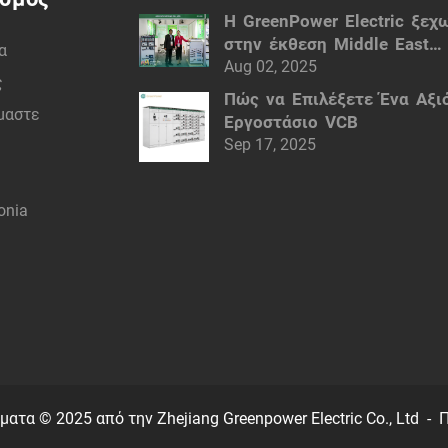
Η GreenPower Electric ξεχ
στην έκθεση Middle East
α
Electricity (MEE) του Ντούμ
Aug 02, 2025
ς
Έξυπνες ηλεκτρικές λύσεις
Πώς να Επιλέξετε Ένα Αξι
ίμαστε
Εργοστάσιο VCB
Sep 17, 2025
onia
ατα © 2025 από την Zhejiang Greenpower Electric Co., Ltd -
Π