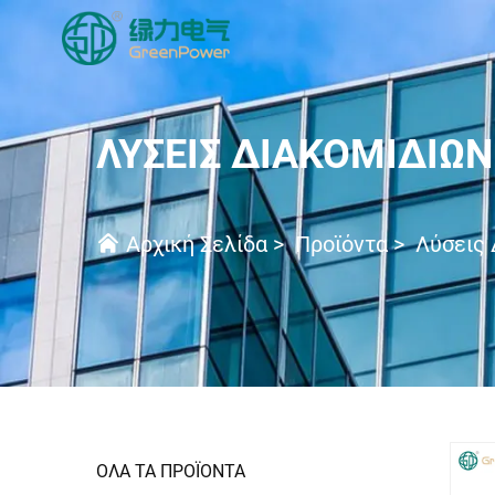
ΛΎΣΕΙΣ ΔΙΑΚΟΜΙΔΊΩ
Αρχική Σελίδα
>
Προϊόντα
>
Λύσεις 
ΟΛΑ ΤΑ ΠΡΟΪΟΝΤΑ