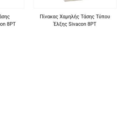
άσης
Πίνακας Χαμηλής Τάσης Τύπου
con 8PT
Έλξης Sivacon 8PT