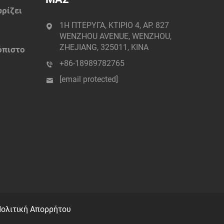
ωρίζει
1Η ΠΤΕΡΥΓΑ, ΚΤΙΡΙΟ 4, ΑΡ. 827
παϊ:
WENZHOU AVENUE, WENZHOU,
ZHEJIANG, 325011, ΚΙΝΑ
όπιστο
+86-18989782765
[email protected]
ολιτική Απορρήτου