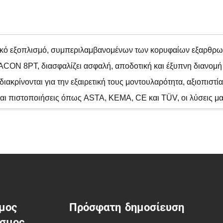
τρικό εξοπλισμό, συμπεριλαμβανομένων των κορυφαίων εξαρθ
ON 8PT, διασφαλίζει ασφαλή, αποδοτική και έξυπνη διανομή η
ακρίνονται για την εξαιρετική τους μοντουλαρότητα, αξιοπιστία
αι πιστοποιήσεις όπως ASTA, KEMA, CE και TÜV, οι λύσεις μ
για κρίσιμες εφαρμογές ηλεκτρικής ενέργειας. Εμπιστευτείτε τ
μος
Πρόσφατη δημοσίευση
εσμος