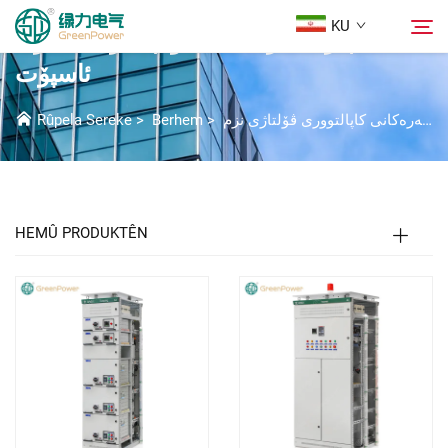
KU
چارەسەرەکانی سویچگەری فشاری
ئاسپۆت
Berhem
چارەسەرەکانی کاپالتووری ڤۆلتاژی نزم
>
Berhem
>
Rûpela Sereke
گەڕان
هەواڵ
HEMÛ PRODUKTÊN
Der barê Me
Çareserî
Daxistin
Li Ser Nivîsain