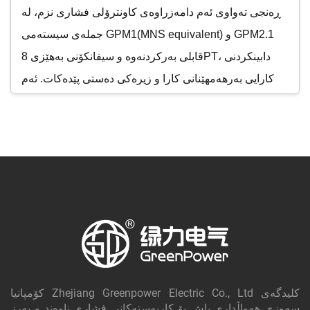
ڕەنجی تەواوی ئەم دامەزراوەی کاونترۆلی فشاری نزم، لە
جملەی سیستەمی GPM1(MNS equivalent) و GPM2.1
قابلی بەرکردنەوە و سیفانکۆنی بەهێزی 8PT، دابینکردنی
کارایی بەرهەمهێنانی کارا و زیرەکی دەستی پێدەکات. ئەم
بەرهەمە کاراکانە بەهۆی مۆدیولاریتی باش، کارایی و ئاسانی
بەکارهێنان دیارین. لەگەڵ تاقیکردنەوە و ڕێکنامە بەهێزی
ASTA, KEMA, CE و TÜV، ئەم بەرهەمەمان یەکچوونیان
بە یاسای نێودەوڵەتی دەربڕین و دڵسۆزی بۆ کارە شاردەکانی
کار دەبەخشێن. بە بەرهەمەکانی ئینفراستروکچەی کارمان
بسووپێنن.
کۆمپانیا Zhejiang Greenpower Electric Co., Ltd کلیدگه‌ی
سەوزی هەواڵداری باش بۆ کاربەستەکانی فشاری ناوەند و بەرز