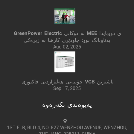
GreenPower Electric لە دوکانی MEE ی دووبایدا
بەناوبانگ بوو: چاودێری کارهبا بە زیرەکی
Aug 02, 2025
چۆنیەتی هەڵبژاردنی فاکتوری VCB باشترین
Sep 17, 2025
پەیوەندی بکەرەوە
1ST FLR, BLD 4, NO. 827 WENZHOU AVENUE, WENZHOU,