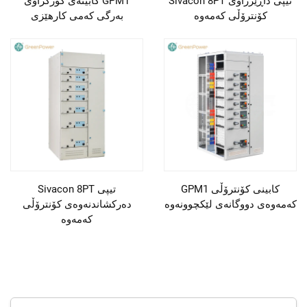
Sivacon 8PT تیپی داڕێژراوی
کابینەی کۆرکراوی GPM1
کۆنترۆڵی کەمەوە
بەرگی کەمی کارهێزی
GPM1 کابینی کۆنترۆڵی
Sivacon 8PT تیپی
کەمەوەی دووگانەی لێکچوونەوە
دەرکشاندنەوەی کۆنترۆڵی
کەمەوە