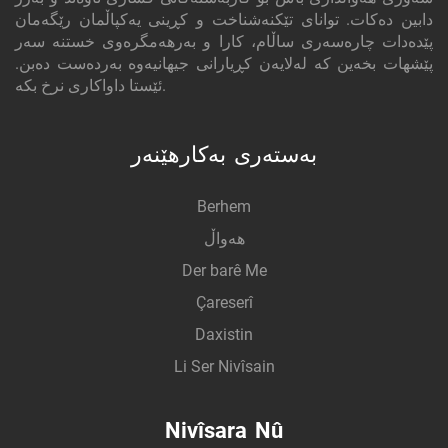
دابین دەکات. توانای تێکنەشناخت و کڕینی یەکپاڵمان رێگەمان
پێدەدات چارەسەری ساڵام، کارا و بەرهەمگرەوی خستنە سەر
پێشهات بخەین کە لەلایەن کڕیارانی جیهانیەوە بەردەست دەبن.
ئێستا داواکاری نرخ بکە.
بەستەری بەکارهێنەر
Berhem
هەواڵ
Der barê Me
Çareserî
Daxistin
Li Ser Nivîsain
Nivîsara Nû