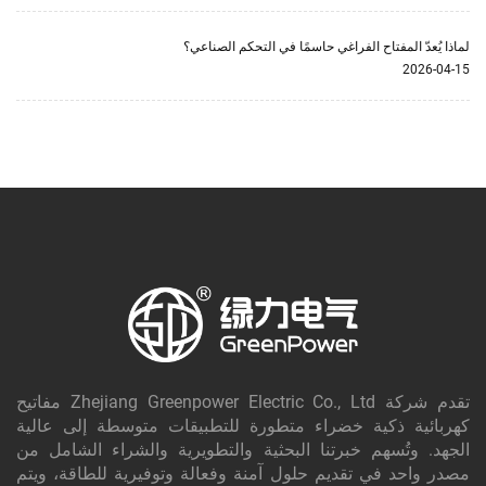
لماذا يُعدّ المفتاح الفراغي حاسمًا في التحكم الصناعي؟
2026-04-15
تقدم شركة Zhejiang Greenpower Electric Co., Ltd مفاتيح
كهربائية ذكية خضراء متطورة للتطبيقات متوسطة إلى عالية
الجهد. وتُسهم خبرتنا البحثية والتطويرية والشراء الشامل من
مصدر واحد في تقديم حلول آمنة وفعالة وتوفيرية للطاقة، ويتم