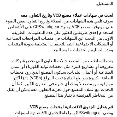
المستقبل.
ابحث في شهادات عملاء مصنع VCB وتاريخ التعاون معه
سوف تلقي هذه الشهادات من العملاء وتاريخ التعاون بعض الضوء
على موثوقية مصنع VCB. يقترح GPSwitchgear على الأشخاص
استخدام إحدى طريقتين للعثور على هذه المعلومات. الطريقة
الأولى هي البحث عن الشهادات في منصات المراجعات الصناعية
أو الشبكات الاجتماعية. انتبه للتعليقات المتعلقة بجودة المنتجات
ومدة التسليم والخدمات ما بعد البيع.
بعد ذلك، اطلب من المصنع حالات التعاون التي تخص شركات
معروفة أو مشاريع كبيرة مثل محطات توليد الكهرباء أو المدن
الصناعية أو أعمال البلديات. سيكون المصنع الذي زود محطات
الطاقة الكبيرة بقواطع الدائرة تحت الفراغ (VCBs) دائمًا أكثر
موثوقية من مصنع لا يملك أي خبرة في التعاون الكبير. كما أن
التحدث مع عملاء المصنع حول تجربة التعاون معه يمكن أن يقلل
من المخاطر المرتبطة باختيار هذا المصنع.
قم بتحليل الجدوى الاقتصادية لمنتجات مصنع VCB.
يوصي GPSwitchgear بمراعاة الجدوى الاقتصادية لمنتجات