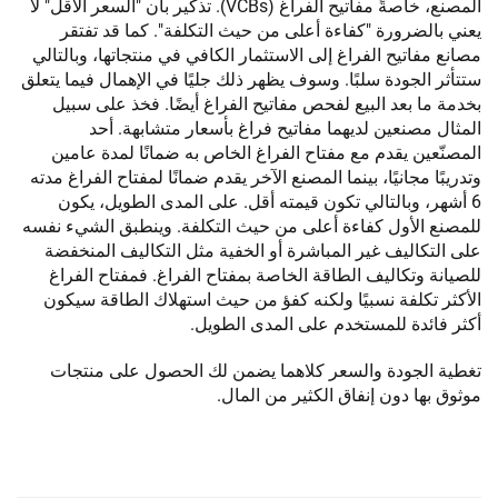
المصنع، خاصةً مفاتيح الفراغ (VCBs). تذكير بأن "السعر الأقل" لا
يعني بالضرورة "كفاءة أعلى من حيث التكلفة". كما قد تفتقر
مصانع مفاتيح الفراغ إلى الاستثمار الكافي في منتجاتها، وبالتالي
ستتأثر الجودة سلبًا. وسوف يظهر ذلك جليًا في الإهمال فيما يتعلق
بخدمة ما بعد البيع لفحص مفاتيح الفراغ أيضًا. فخذ على سبيل
المثال مصنعين لديهما مفاتيح فراغ بأسعار متشابهة. أحد
المصنّعين يقدم مع مفتاح الفراغ الخاص به ضمانًا لمدة عامين
وتدريبًا مجانيًا، بينما المصنع الآخر يقدم ضمانًا لمفتاح الفراغ مدته
6 أشهر، وبالتالي تكون قيمته أقل. على المدى الطويل، يكون
للمصنع الأول كفاءة أعلى من حيث التكلفة. وينطبق الشيء نفسه
على التكاليف غير المباشرة أو الخفية مثل التكاليف المنخفضة
للصيانة وتكاليف الطاقة الخاصة بمفتاح الفراغ. فمفتاح الفراغ
الأكثر تكلفة نسبيًا ولكنه كفؤ من حيث استهلاك الطاقة سيكون
أكثر فائدة للمستخدم على المدى الطويل.
تغطية الجودة والسعر كلاهما يضمن لك الحصول على منتجات
موثوق بها دون إنفاق الكثير من المال.