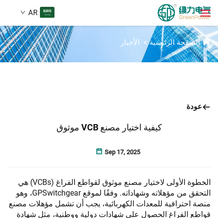
AR
أخبار
الصفحة الرئيسية
>
الأخبار
المنتجات
ابحث
الأخبار
عودة
من نحن
كيفية اختيار مصنع VCB موثوق
الحلول
Sep 17, 2025
تنزيل
الخطوة الأولى لاختيار مصنع موثوق لقواطع الفراغ (VCBs) هي
التحقق من مؤهلاته وشهاداته. وفقًا لموقع GPSwitchgear، وهو
منصة احترافية للمعدات الكهربائية، يجب أن تشمل مؤهلات مصنع
اتصل بنا
قواطع الفراغ الحصول على شهادات دولية ووطنية، مثل شهادة