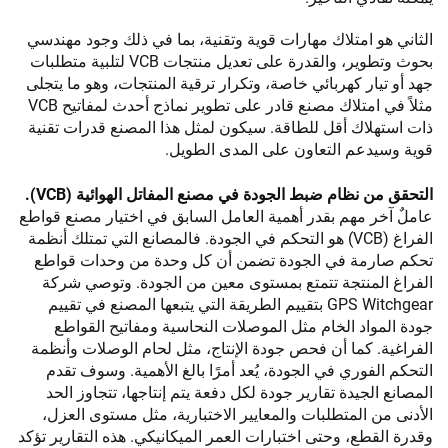
الثاني هو امتلاك مهارات قوية وتقنية، بما في ذلك وجود مهندسي
بحوث وتطوير، والقدرة على تعديل منتجات VCB لتلبية متطلبات
جهد أو تيار كهربائي خاصة، وتكرار ترقية المنتجات، وهو ما يتجلى
مثلاً في امتلاك مصنع قادر على تطوير نماذج أحدث لمفاتيح VCB
ذات استهلاك أقل للطاقة. سيكون لمثل هذا المصنع قدرات تقنية
قوية وسيدعم التعاون على المدى الطويل.
التحقق من نظام ضبط الجودة في مصنع المفاتل الهوائية (VCB).
عاملٌ آخر مهم بقدر أهمية العامل السابق في اختيار مصنع قواطع
الفراغ (VCB) هو التحكم في الجودة. فالمصانع التي تمتلك أنظمة
تحكم صارمة في الجودة تضمن أن كل وحدة من وحدات قواطع
الفراغ المنتجة تتمتع بمستوى معين من الجودة. وتوصي شركة
GPS Witchgear بتقييم الطريقة التي يتبعها المصنع في تقييم
جودة المواد الخام مثل الموصلات النحاسية ومفاتيح القواطع
الفراغية. كما أن فحص جودة الإنتاج، مثل لحام الوصلات وأنظمة
التحكم الفوري في الجودة، يُعد أمرًا بالغ الأهمية. وسوف تقدم
المصانع الجيدة تقارير جودة لكل دفعة يتم إنتاجها، تتجاوز الحد
الأدنى من المتطلبات والمعايير الاختبارية، مثل مستوى العزل،
وقدرة القطع، وحتى اختبارات العمر الميكانيكي. هذه التقارير تؤكد