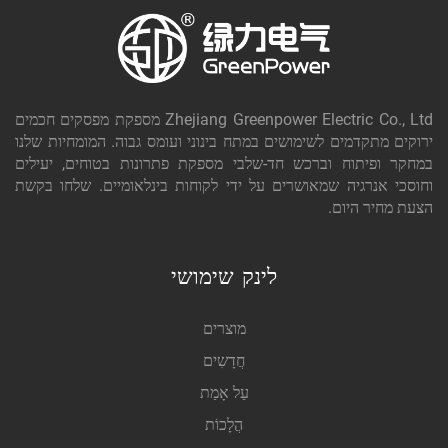
Zhejiang Greenpower Electric Co., Ltd מספקת מפסקים חכמים
ירוקים מתקדמים לשימושים במתח בינוני ועומס גבוה. המומחיות שלנו
במחקר ופיתוח וברכש חד-שלבי מספקת פתרונות בטוחים, יעילים
וחוסכי אנרגיה שמאושרים על ידי לקוחות בינלאומיים. שלחו בקשת
הצעת מחיר היום.
לינק שימושי
מוצרים
חֲדָשִים
עַל אָמַת
הֲלָכוֹת