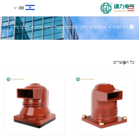
IW
רכיבים מבודדים
דף הבית
>
מוצרים
>
חלקי מפסקים בעלי מתח גבוה
>
רכיבי בידוד
מוצרים
חיפוש
חֲדָשִים
כל המוצרים
עַל אָמַת
הֲלָכוֹת
הורדה
לְהִתְחַבֵּר אֵלֵינוּ