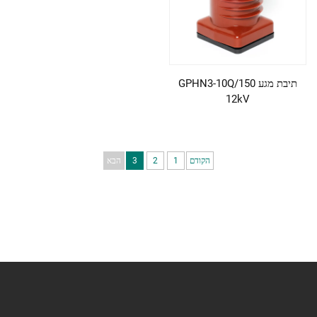
תיבת מגע GPHN3-10Q/150
12kV
הקודם
1
2
3
הבא