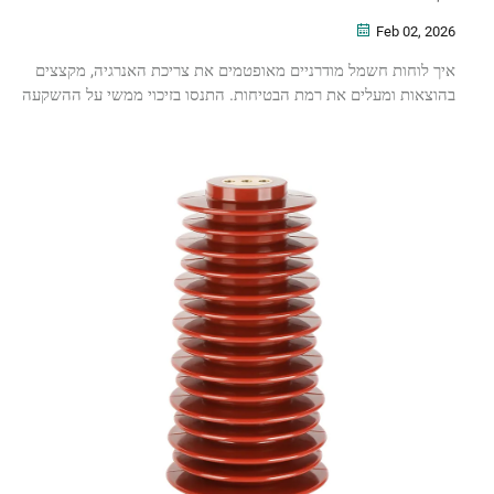
Feb 02, 2026
איך לוחות חשמל מודרניים מאופטמים את צריכת האנרגיה, מקצצים
בהוצאות ומעלים את רמת הבטיחות. התנסו בזיכוי ממשי על ההשקעה
(ROI), בהפחתת עומסים (Load Shedding) ובתובנות ברמה של מעגל
חשמלי. קבלו הערכה בחינם.