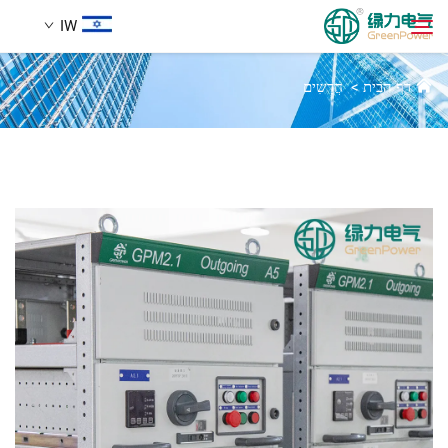
IW
חדשות
דף הבית
>
חֲדָשִים
מוצרים
חיפוש
חֲדָשִים
עַל אָמַת
הֲלָכוֹת
הורדה
לְהִתְחַבֵּר אֵלֵינוּ