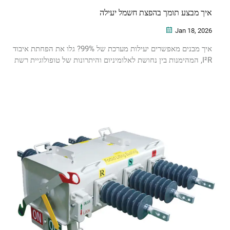
איך מבצע תומך בהפצת חשמל יעילה
Jan 18, 2026
איך מבנים מאפשרים יעילות מערכת של 99%? גלו את הפחתת איבוד
I²R, המהימנות בין נחושת לאלומיניום והיתרונות של טופולוגיית רשת
עטרה. אופטמזиру את הפצה החשמל שלך כבר עכשיו.