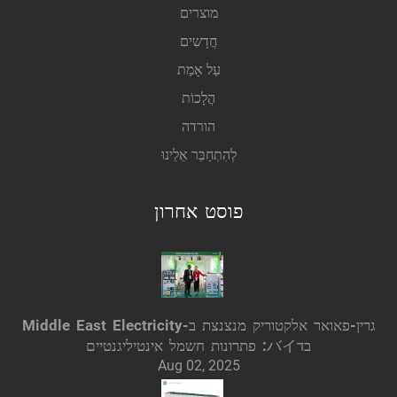
מוצרים
חֲדָשִים
עַל אָמַת
הֲלָכוֹת
הורדה
לְהִתְחַבֵּר אֵלֵינוּ
פוסט אחרון
גרין-פאואר אלקטוריק מנצנצת ב-Middle East Electricity
בדバイ: פתרונות חשמל אינטיליגנטיים
Aug 02, 2025