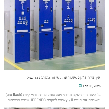
איך ציוד חלוקה משפר את בטיחות מערכת החשמל
Feb 06, 2026
גלו כיצד ציוד חלוקה מודרני מונע עומסים יתר, זרמי קשת (arc flash)
והשבתה, עם הגנות المتوאמות לתקנים IEEE/IEC. שדרוג הבטיחות
של הצוות והמשך הפעילות — הורידו את המדריך המלא.