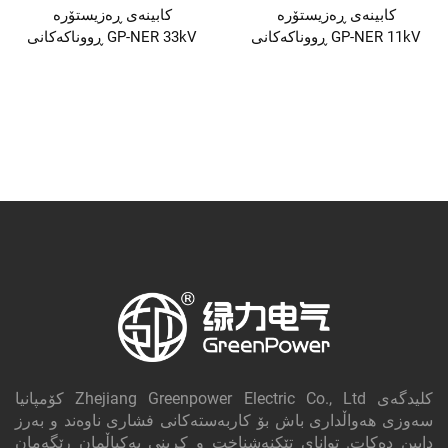
کابینەی ڕەزیستۆرە
کابینەی ڕەزیستۆرە
ڕووناکەکانی GP-NER 11kV
ڕووناکەکانی GP-NER 33kV
کۆمپانیا Zhejiang Greenpower Electric Co., Ltd کلیدگه‌ی
سەوزی هەواڵداری باش بۆ کاربەستەکانی فشاری ناوەند و بەرز
دابین دەکات. توانای تێکنەشناخت و کڕینی یەکپاڵمان رێگەمان