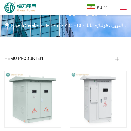
KU
10~40.5KV GP-NER قاچی ڕێزیستۆر
چارەسەرەکانی کاپالتووری ڤۆلتاژی باڵا
>
>
Berhem
>
Rûpela Sereke
Berhem
گەڕان
هەواڵ
HEMÛ PRODUKTÊN
Der barê Me
Çareserî
Daxistin
Li Ser Nivîsain