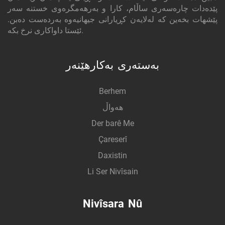
پێدەدات چارەسەری ساڵام، کارا و بەرهەمگرەوی خستنە سەر
پێشهات بخەین کە لەلایەن کڕیارانی جیهانیەوە بەردەست دەبن.
ئێستا داواکاری نرخ بکە.
بەستەری بەکارهێنەر
Berhem
هەواڵ
Der barê Me
Çareserî
Daxistin
Li Ser Nivîsain
Nivîsara Nû