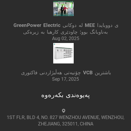
GreenPower Electric لە دوکانی MEE ی دووبایدا
بەناوبانگ بوو: چاودێری کارهبا بە زیرەکی
Aug 02, 2025
چۆنیەتی هەڵبژاردنی فاکتوری VCB باشترین
Sep 17, 2025
پەیوەندی بکەرەوە
1ST FLR, BLD 4, NO. 827 WENZHOU AVENUE, WENZHOU,
ZHEJIANG, 325011, CHINA